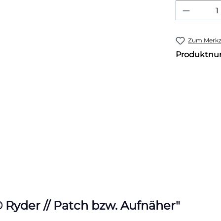
Produkt
Zum Merkze
Produktn
Ryder // Patch bzw. Aufnäher"