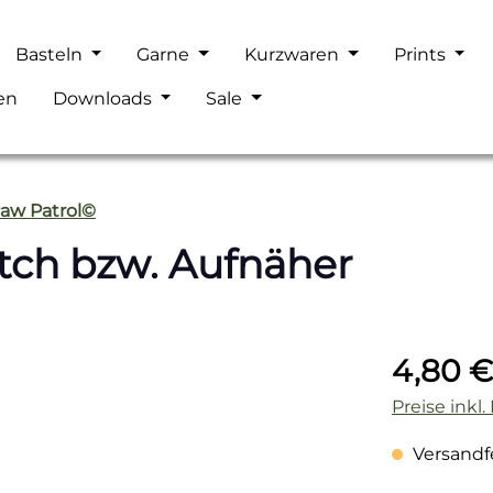
Basteln
Garne
Kurzwaren
Prints
en
Downloads
Sale
aw Patrol©
atch bzw. Aufnäher
Regulärer P
4,80 €
Preise inkl
Versandfer