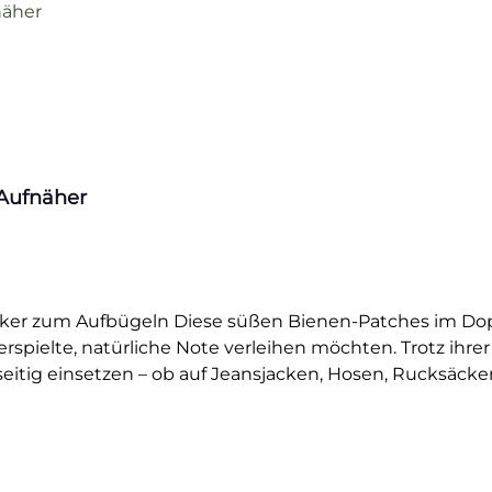
 Patch bzw. Aufnäher
er zum Aufbügeln Diese süßen Bienen-Patches im Doppel
rspielte, natürliche Note verleihen möchten. Trotz ihre
ielseitig einsetzen – ob auf Jeansjacken, Hosen, Rucksäc
ung und des feinen Stickdesigns haften die Bügelbilder 
n echte Hingucker. Die beiden Bienen lassen sich einze
Ideal zum Verschönern, Reparieren oder einfach, um etw
 & Rissen✔ Kinderleicht aufzubügeln – in wenigen Minu