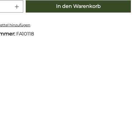
 Anzahl: Gib den gewünschten Wert e
In den Warenkorb
ttel hinzufügen
ummer:
FA10118