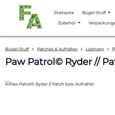
m Hauptinhalt springen
Zur Suche springen
Zur Hauptnavigation springen
Startseite
Bügel-Stuff
Zubehör
Verpackung
Bügel-Stuff
Patches & Aufnäher
Lizenzen
P
Paw Patrol© Ryder // P
Bildergalerie überspringen