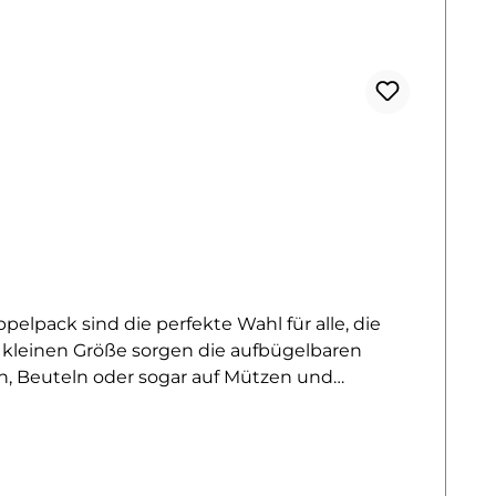
pack sind die perfekte Wahl für alle, die
r kleinen Größe sorgen die aufbügelbaren
ken, Beuteln oder sogar auf Mützen und
zuverlässig auf vielen Textilien und
ln oder im Duo anbringen – für kreative
as Summen in deinen Alltag zu bringen!Warum
ten fertig!✔ Langlebig & waschbeständig für