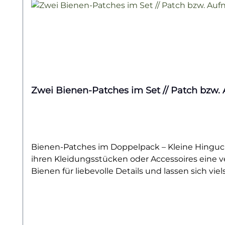
Zwei Bienen-Patches im Set //
Bienen-Patches im Doppelpack – Kleine Hinguck
ihren Kleidungsstücken oder Accessoires eine ve
Bienen für liebevolle Details und lassen sich v
Kinderkleidung.Dank der hochwertigen Verarbeit
verwandeln schlichte Stücke im Handumdrehen i
Akzente, die garantiert ein Lächeln zaubern. 
dieses Patch?✔ Perfekt zum Flicken von Löchern