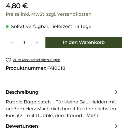
Regulärer Preis:
4,80 €
Preise inkl. MwSt. zzgl. Versandkosten
Sofort verfügbar, Lieferzeit: 1-3 Tage
Produkt Anzahl: Gib den gewünschten 
In den Warenkorb
Zum Merkzettel hinzufügen
Produktnummer:
FA10018
Beschreibung
Rubble Bügelpatch – Für kleine Bau-Helden mit
großem Herz Mach dich bereit für den nächsten
Einsatz – mit Rubble, dem freund…
Mehr
Bewertungen