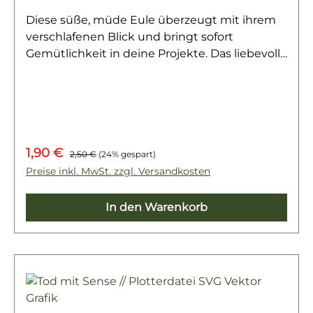
Diese süße, müde Eule überzeugt mit ihrem
verschlafenen Blick und bringt sofort
Gemütlichkeit in deine Projekte. Das liebevoll
gezeichnete Motiv strahlt Ruhe und
Entspannung aus – perfekt für alle, die es
kuschelig und niedlich mögen.Ob auf
Schlafanzügen, Kissen, Taschen oder als
dekoratives Element für entspannte DIY-
Verkaufspreis:
Regulärer Preis:
1,90 €
Ideen – die vielseitige Datei sorgt für einen
2,50 €
(24% gespart)
charmanten Hingucker und macht deine
Preise inkl. MwSt. zzgl. Versandkosten
Designs besonders einladend.
In den Warenkorb