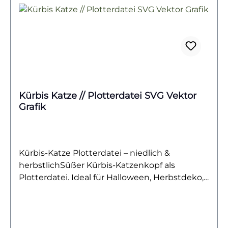
Kürbis Katze // Plotterdatei SVG Vektor
Grafik
Kürbis-Katze Plotterdatei – niedlich &
herbstlichSüßer Kürbis-Katzenkopf als
Plotterdatei. Ideal für Halloween, Herbstdeko,
Textilien & kreative DIY-Projekte.Dieser
niedliche Kürbis-Katzenkopf kombiniert auf
charmante Weise die runde Form eines
Kürbisses mit den süßen Gesichtszügen einer