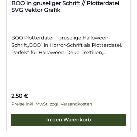
BOO in gruseliger Schrift // Plotterdatei
SVG Vektor Grafik
BOO Plotterdatei – gruselige Halloween-
Schrift„BOO“ in Horror-Schrift als Plotterdatei.
Perfekt für Halloween-Deko, Textilien,
Einladungen & DIY-Projekte.Das gruselige
„BOO“ in auffälliger Horror-Schrift sorgt sofort
für schaurig-schöne Stimmung. Das schlichte,
aber eindrucksvolle Design ist ideal für alle
Halloween-Projekte – von Deko über Textilien
Regulärer Preis:
2,50 €
bis hin zu Party-Accessoires. Mit seiner
markanten Typografie bringt das Motiv
Preise inkl. MwSt. zzgl. Versandkosten
garantiert Gänsehaut-Feeling in deine DIY-
Kreationen.Ob für Shirts, Kissen, Beutel,
In den Warenkorb
Einladungen oder Wanddeko – die vielseitige
Datei ist ein echter Klassiker für die