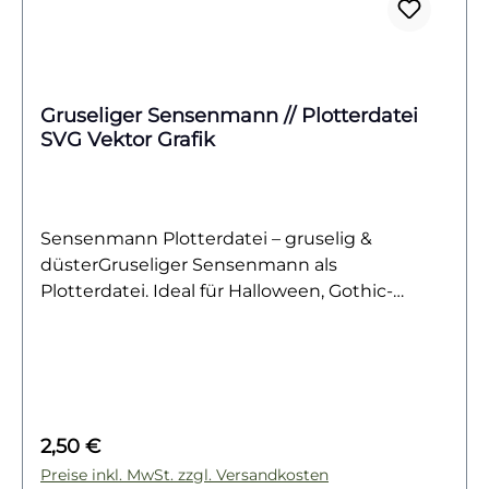
Gruseliger Sensenmann // Plotterdatei
SVG Vektor Grafik
Sensenmann Plotterdatei – gruselig &
düsterGruseliger Sensenmann als
Plotterdatei. Ideal für Halloween, Gothic-
Designs, Textilien & kreative DIY-
Projekte.Dieser gruselige Sensenmann mit
Sense sorgt für Gänsehaut und verleiht
deinen DIY-Projekten eine düstere,
geheimnisvolle Stimmung. Das detailreiche
Regulärer Preis:
2,50 €
Motiv ist ein echter Hingucker und passt
perfekt zu Halloween, Gothic-Designs oder
Preise inkl. MwSt. zzgl. Versandkosten