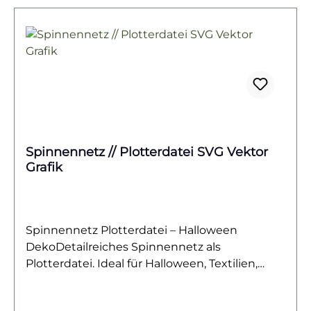
Halloween-Zeit und passt perfekt zu
unheimlichen und witzigen Gestaltungen.
Spinnennetz // Plotterdatei SVG Vektor
Grafik
Spinnennetz Plotterdatei – Halloween
DekoDetailreiches Spinnennetz als
Plotterdatei. Ideal für Halloween, Textilien,
Einladungskarten & kreative DIY-
Projekte.Dieses filigrane Spinnennetz ist das