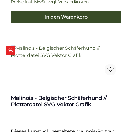
eindrucksvolle Wirkung ohne überladene
Preise inkl. MwSt. zzgl. Versandkosten
Details.
In den Warenkorb
Rabatt
%
Malinois - Belgischer Schäferhund //
Plotterdatei SVG Vektor Grafik
Dieses kunstvoll gestaltete Malinois-Portrait