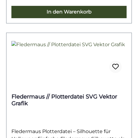
unheimlichen Deko-Ideen.Ob auf Kleidung,
Taschen, Kissen, Einladungskarten oder
In den Warenkorb
Partydeko – die vielseitige Datei bringt das
gewisse Schaudern in deine Kreationen und
macht sie zu einem unvergesslichen
Highlight.
Fledermaus // Plotterdatei SVG Vektor
Grafik
Fledermaus Plotterdatei – Silhouette für