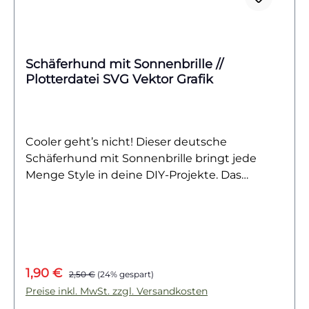
Schäferhund mit Sonnenbrille //
Plotterdatei SVG Vektor Grafik
Cooler geht’s nicht! Dieser deutsche
Schäferhund mit Sonnenbrille bringt jede
Menge Style in deine DIY-Projekte. Das
witzige Design kombiniert die majestätische
Ausstrahlung des Schäferhundes mit einer
entspannten Portion Humor – perfekt für
Tierliebhaber und alle, die es originell
mögen.Ob auf Textilien, Taschen, Kissen, Deko
Verkaufspreis:
Regulärer Preis:
1,90 €
oder als Geschenkidee – die vielseitig
2,50 €
(24% gespart)
einsetzbare Datei sorgt garantiert für
Preise inkl. MwSt. zzgl. Versandkosten
Hingucker und lässt jedes Projekt im