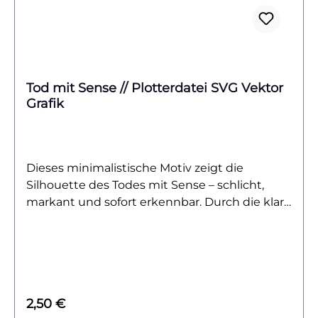
Tod mit Sense // Plotterdatei SVG Vektor
Grafik
Dieses minimalistische Motiv zeigt die
Silhouette des Todes mit Sense – schlicht,
markant und sofort erkennbar. Durch die klare
Linienführung wirkt das Design modern und
lässt sich vielseitig einsetzen.Ob für
Halloween-Projekte, als auffälliges Statement
auf Kleidung, Taschen oder Deko – die
reduzierte Gestaltung macht das Motiv
Regulärer Preis:
2,50 €
besonders flexibel und sorgt für eine