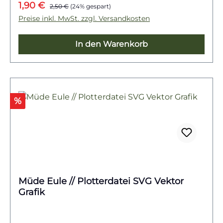
Verkaufspreis:
Regulärer Preis:
1,90 €
perfekt zur Geltung und ist ideal für alle
2,50 €
(24% gespart)
Katzenliebhaber.Ob auf Kleidung, Taschen,
Preise inkl. MwSt. zzgl. Versandkosten
Kissen, Wohnaccessoires oder als
Geschenkidee – die vielseitig einsetzbare
In den Warenkorb
Datei verleiht jedem DIY-Projekt eine edle
und zugleich verspielte Note.
Rabatt
%
Müde Eule // Plotterdatei SVG Vektor
Grafik