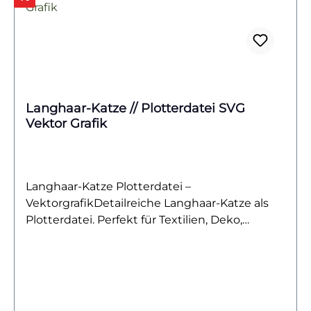
Langhaar-Katze // Plotterdatei SVG
Vektor Grafik
Langhaar-Katze Plotterdatei –
VektorgrafikDetailreiche Langhaar-Katze als
Plotterdatei. Perfekt für Textilien, Deko,
Geschenkideen & kreative DIY-Projekte.Diese
elegante Langhaar-Katze überzeugt mit
ihrem detailreichen Fell und dem anmutigen
Ausdruck. Das Motiv bringt die Schönheit und
Gelassenheit der beliebten Samtpfoten