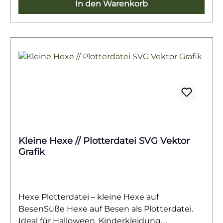
Kleidung, Taschen, Kissen, Einladungskarten
In den Warenkorb
oder Partydeko – die vielseitig einsetzbare
Datei sorgt für fröhliche Halloween-Stimmung
und ist ein echter Hingucker für Groß und
Klein.
Kleine Hexe // Plotterdatei SVG Vektor
Grafik
Hexe Plotterdatei – kleine Hexe auf
BesenSüße Hexe auf Besen als Plotterdatei.
Ideal für Halloween, Kinderkleidung,