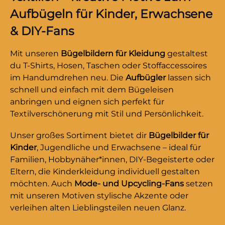
sind).Hochwertig verarbeitet, leicht
Aufbügeln für Kinder, Erwachsene
aufzubügeln und langlebig – dieses Motiv
& DIY-Fans
bringt garantiert ein Statement in deine
Garderobe. Mach Schluss mit langweiligen
Mit unseren
Bügelbildern für Kleidung
gestaltest
Prints – zeig Haltung mit Humor!Du willst
du T-Shirts, Hosen, Taschen oder Stoffaccessoires
noch mehr Bügelbilder mit sarkastischem
im Handumdrehen neu. Die
Aufbügler
lassen sich
Unterton oder einer guten Prise Humor
schnell und einfach mit dem Bügeleisen
entdecken? Dann wirf einen Blick auf unsere
anbringen und eignen sich perfekt für
Humor-Kollektion – und finde dein nächstes
Textilverschönerung mit Stil und Persönlichkeit.
Lieblingsmotiv!
Unser großes Sortiment bietet dir
Bügelbilder für
Kinder
, Jugendliche und Erwachsene – ideal für
Familien, Hobbynäher*innen, DIY-Begeisterte oder
Eltern, die Kinderkleidung individuell gestalten
möchten. Auch
Mode- und Upcycling-Fans
setzen
mit unseren Motiven stylische Akzente oder
verleihen alten Lieblingsteilen neuen Glanz.