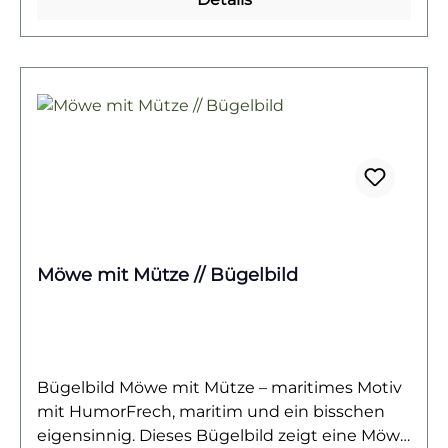
perfekt für Teenager und Erwachsene mit
Sinn für Sarkasmus. Sie sorgt garantiert für
Gesprächsstoff und passt ideal zu Streetwear,
DIY-Outfits oder Festival-Looks.Das Bügelbild
ist hochwertig gedruckt, lässt sich problemlos
auf Baumwollstoffe wie Shirts, Sweater,
Hoodies, Stofftaschen oder Kissenbezüge
aufbringen und bleibt bei richtiger Pflege
lange farbintensiv und formstabil. Ein
langlebiger Textiltransfer für alle, die Lust auf
ein Motiv mit Ecken, Kanten und einer Portion
Möwe mit Mütze // Bügelbild
Respektlosigkeit haben.Du willst noch mehr
Bügelbilder mit sarkastischem Unterton oder
einer guten Prise Humor entdecken? Dann
wirf einen Blick auf unsere Humor-Kollektion –
und finde dein nächstes Lieblingsmotiv!
Bügelbild Möwe mit Mütze – maritimes Motiv
mit HumorFrech, maritim und ein bisschen
eigensinnig. Dieses Bügelbild zeigt eine Möwe