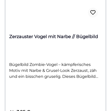
miteinander verbindet.Das Bügelbild ist
hochwertig gedruckt, leicht auf
Baumwollstoffe wie Shirts, Sweater, Hoodies,
Stofftaschen oder Kissenbezüge aufzubringen
und bleibt bei richtiger Pflege lange
farbintensiv und formstabil. Ein DIY-Motiv, das
Zerzauster Vogel mit Narbe // Bügelbild
deinen Outfits eine humorvolle und
gleichzeitig niedliche Note verleiht.Du willst
noch mehr Bügelbilder rund um dein liebstes
Heißgetränk entdecken? Dann wirf einen
Blick auf unsere Kaffee-Kollektion – und finde
Bügelbild Zombie-Vogel – kämpferisches
dein nächstes Lieblingsmotiv!
Motiv mit Narbe & Grusel-Look Zerzaust, zäh
und ein bisschen gruselig. Dieses Bügelbild
zeigt einen kämpferischen Vogel mit wirrem
Gefieder und einer auffälligen Narbe auf der
Stirn. Sein wilder Ausdruck und die leicht
untote Anmutung lassen ihn fast wie einen
kleinen Zombie wirken – ein Motiv, das Stärke,