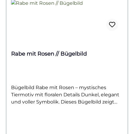
Cosplayern oder allen, die ein bisschen Magie
im Alltag tragen wollen.Das Bügelbild ist
hochwertig gedruckt und für Baumwollstoffe
wie Shirts, Sweater, Hoodies, Stofftaschen oder
Kissenbezüge ideal geeignet. Es lässt sich
kinderleicht aufbügeln und bleibt bei richtiger
Pflege lange farbintensiv und formstabil. Ein
Rabe mit Rosen // Bügelbild
langlebiger Textiltransfer für alle, die ihrer
Kleidung einen Hauch von Magie verleihen
möchten.Du willst noch mehr Bügelbilder mit
einer extra Portion Magie entdecken? Dann
wirf einen Blick auf unsere Fantasy-Kollektion
Bügelbild Rabe mit Rosen – mystisches
– und finde dein nächstes Lieblingsmotiv!
Tiermotiv mit floralen Details Dunkel, elegant
und voller Symbolik. Dieses Bügelbild zeigt
einen majestätischen Raben, der von
Rosenblüten umgeben ist. Die Verbindung
aus dem mystischen Vogel und den
detailreichen Blumen verleiht dem Motiv eine