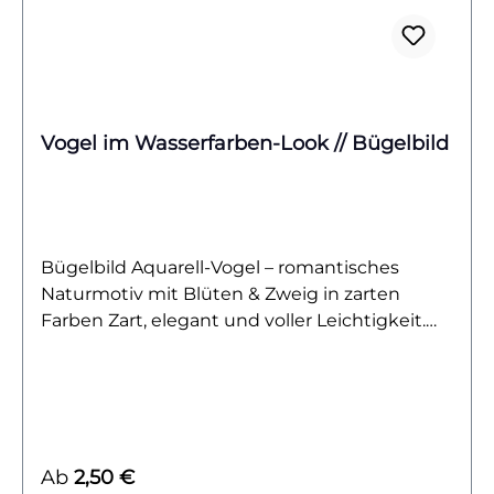
Vogel im Wasserfarben-Look // Bügelbild
Bügelbild Aquarell-Vogel – romantisches
Naturmotiv mit Blüten & Zweig in zarten
Farben Zart, elegant und voller Leichtigkeit.
Dieses Bügelbild zeigt einen kunstvoll
gestalteten Vogel in Aquarell-Optik, gehalten
in harmonischen Blau- und Orangetönen. Er
sitzt anmutig auf einem Zweig, der von
detailreichen Blüten in Rosa-, Gelb- und
Regulärer Preis:
Ab
2,50 €
Pfirsichfarben umrahmt wird. Ein