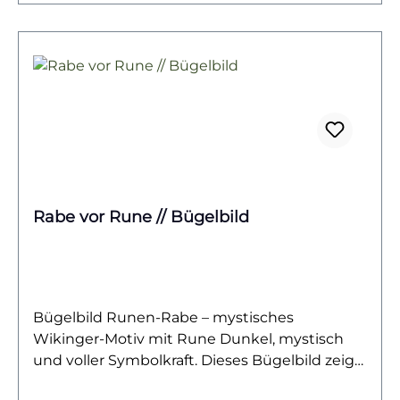
einer Prise Humor mögen. Ideal für
Küstenkinder, Ostsee- und Nordseefans oder
einfach für Menschen, die Möwen genauso
lieben wie ihre Eigenarten.Das Bügelbild ist
hochwertig gedruckt, leicht auf
Baumwollstoffe wie Shirts, Sweater, Hoodies,
Stofftaschen oder Kissenbezüge aufzubringen
und bleibt bei richtiger Pflege lange
farbintensiv und formstabil. Ein langlebiger
Textiltransfer, der maritimen Humor und
Rabe vor Rune // Bügelbild
Individualität in deine Outfits bringt.Du willst
noch mehr Bügelbilder mit Vögeln und
Federvieh entdecken? Dann wirf einen Blick
auf unsere Vogel-Kollektion – und finde dein
nächstes Lieblingsmotiv!
Bügelbild Runen-Rabe – mystisches
Wikinger-Motiv mit Rune Dunkel, mystisch
und voller Symbolkraft. Dieses Bügelbild zeigt
einen schwarzen Raben, der stolz vor einer