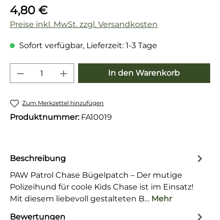
Regulärer Preis:
4,80 €
Preise inkl. MwSt. zzgl. Versandkosten
Sofort verfügbar, Lieferzeit: 1-3 Tage
Produkt Anzahl: Gib den gewünschten 
In den Warenkorb
Zum Merkzettel hinzufügen
Produktnummer:
FA10019
Beschreibung
PAW Patrol Chase Bügelpatch – Der mutige
Polizeihund für coole Kids Chase ist im Einsatz!
Mit diesem liebevoll gestalteten B…
Mehr
Bewertungen