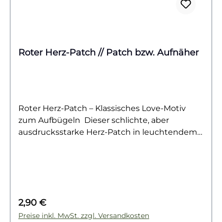
Roter Herz-Patch // Patch bzw. Aufnäher
Roter Herz-Patch – Klassisches Love-Motiv
zum Aufbügeln Dieser schlichte, aber
ausdrucksstarke Herz-Patch in leuchtendem
Rot ist das perfekte Symbol für Liebe,
Freundschaft und Herzenswärme. Mit seiner
klaren Form und der kräftigen Farbe setzt der
Aufnäher ein starkes Statement auf Jacken,
Taschen, Shirts oder Accessoires. Ideal für DIY-
Regulärer Preis:
2,90 €
Projekte, als liebevolles Detail auf
Kinderkleidung oder als persönlicher Akzent
Preise inkl. MwSt. zzgl. Versandkosten