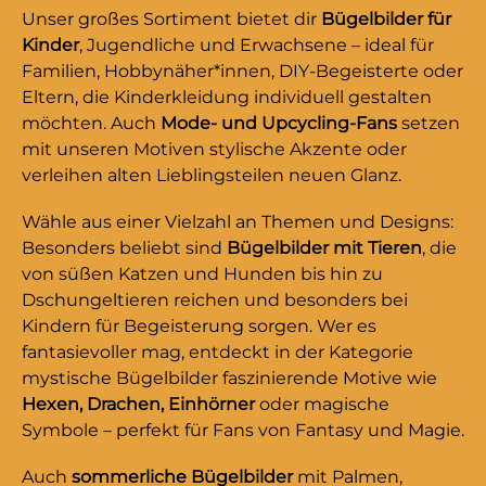
und kaputte Hosen in Lieblingsstücke
Unser großes Sortiment bietet dir
Bügelbilder für
verwandeln.Größe des Bügelbildes:5 cm x 6,2
Kinder
, Jugendliche und Erwachsene – ideal für
cmMaterial:100% PolyesterBei diesem Produkt
Familien, Hobbynäher*innen, DIY-Begeisterte oder
handelt es sich um ein hochwertig gesticktes
Eltern, die Kinderkleidung individuell gestalten
Bügelbild/Patch. Verschönere und
möchten. Auch
Mode- und Upcycling-Fans
setzen
individualisiere deine Kleidung oder Taschen.
mit unseren Motiven stylische Akzente oder
Auch zum Kaschieren von kleinen Löchern in
verleihen alten Lieblingsteilen neuen Glanz.
Hosen etc. sind die Patches bestens
geeignet.Du willst noch mehr Patches und
Wähle aus einer Vielzahl an Themen und Designs:
Aufnäher entdecken? Dann stöber weiter
Besonders beliebt sind
Bügelbilder mit Tieren
, die
durch unsere Patches – und finde dein
von süßen Katzen und Hunden bis hin zu
nächstes Lieblingsmotiv!
Dschungeltieren reichen und besonders bei
Kindern für Begeisterung sorgen. Wer es
fantasievoller mag, entdeckt in der Kategorie
mystische Bügelbilder faszinierende Motive wie
Hexen, Drachen, Einhörner
oder magische
Symbole – perfekt für Fans von Fantasy und Magie.
Auch
sommerliche Bügelbilder
mit Palmen,