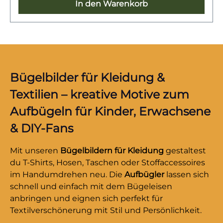
Note verzieren möchten – ideal auch als
In den Warenkorb
nächstes Lieblingsmotiv!
kleines Detail für Adventszeit und
Weihnachtsprojekte.Der Lebkuchenmann-
Aufnäher zum Aufbügeln ist hochwertig
verarbeitet, farbintensiv und langlebig. Dank
der einfachen Anwendung kannst du ihn in
wenigen Minuten ohne Nähen anbringen. Ob
Bügelbilder für Kleidung &
als Einzelstück, in Kombination mit weiteren
Textilien – kreative Motive zum
Weihnachtsmotiven oder als süßes Geschenk
Aufbügeln für Kinder, Erwachsene
für kreative Köpfe – dieser Patch sorgt
garantiert für festliche Stimmung und ein
& DIY-Fans
Lächeln auf jedem Stoffstück.Warum dieser
Patch?✔ Perfekt zum Flicken von Löchern &
Mit unseren
Bügelbildern für Kleidung
gestaltest
Rissen✔ Kinderleicht aufzubügeln – in
du T-Shirts, Hosen, Taschen oder Stoffaccessoires
wenigen Minuten fertig!✔ Robust &
im Handumdrehen neu. Die
Aufbügler
lassen sich
waschfest✔ Festliches Design – macht
schnell und einfach mit dem Bügeleisen
schlichte oder beschädigte Kleidung zum
anbringen und eignen sich perfekt für
echten Hingucker!So macht Flicken Spaß!
Textilverschönerung mit Stil und Persönlichkeit.
Jetzt den Lebkuchenmann-Aufbügler sichern