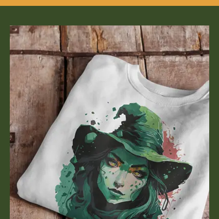
eln.Größe des
diesem Produkt handelt
des:8,6 cm x 9,2
um einen hochwertig g
al:100% PolyesterBei
Aufnäher/Patch. Versc
rodukt handelt es sich
und individualisiere de
n hochwertig gestickten
Kleidung oder Taschen
/Patch. Verschönere
zum Kaschieren von kl
vidualisiere deine
Löchern in Hosen etc. s
 oder Taschen. Auch
Patches bestens geeig
hieren von kleinen
willst noch mehr Patc
in Hosen etc. sind die
Aufnäher entdecken? 
 bestens geeignet.Du
stöber weiter durch un
och mehr Patches und
Patches – und finde de
r entdecken? Dann
nächstes Lieblingsmoti
eiter durch unsere
– und finde dein
 Lieblingsmotiv!