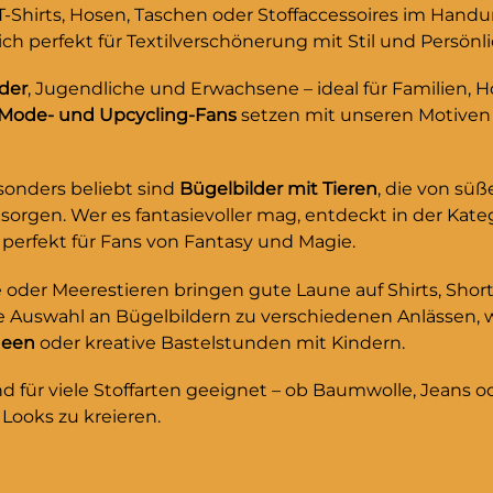
ön und angenehm
oder kombiniert mit w
T-Shirts, Hosen, Taschen oder Stoffaccessoires im Han
eal für DIY-Fans, die
Wintermotiven – diese
 perfekt für Textilverschönerung mit Stil und Persönli
che Motive lieben,
sorgt garantiert für gu
 individuell gestalten
und einen extra Schus
nder
, Jugendliche und Erwachsene – ideal für Familien, 
sondere Akzente setzen
Gemütlichkeit.Warum d
Mode- und Upcycling-Fans
setzen mit unseren Motiven 
– dieser Pinguin-Patch
Patch?✔ Perfekt zum F
arantiert gute Laune auf
Löchern & Rissen✔ Kind
xtil.Warum dieser Patch?
aufzunähen – in wenig
sonders beliebt sind
Bügelbilder mit Tieren
, die von sü
t zum Flicken von
Minuten fertig!✔ Robus
orgen. Wer es fantasievoller mag, entdeckt in der Kate
& Rissen✔ Kinderleicht
waschfest✔ Tierisch el
erfekt für Fans von Fantasy und Magie.
hen – in wenigen
Design – macht schlich
oder Meerestieren bringen gute Laune auf Shirts, Short
fertig!✔ Robust &
beschädigte Kleidung
te Auswahl an Bügelbildern zu verschiedenen Anlässen, 
t✔ Tierisch elegantes
echten Hingucker!So 
deen
oder kreative Bastelstunden mit Kindern.
 macht schlichte oder
Flicken Spaß! Jetzt den
igte Kleidung zum
Aufbügler sichern und
d für viele Stoffarten geeignet – ob Baumwolle, Jeans o
Hingucker!So macht
Hosen in Lieblingsstüc
 Looks zu kreieren.
Spaß! Jetzt den Pinguin-
verwandeln.Größe des
r sichern und kaputte
Bügelbildes:3,8 cm x 4,
 Lieblingsstücke
cmMaterial:100% Polye