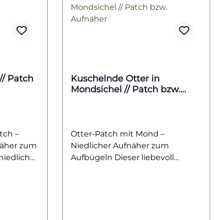
// Patch
Kuschelnde Otter in
Mondsichel // Patch bzw.
Aufnäher
tch –
Otter-Patch mit Mond –
näher zum
Niedlicher Aufnäher zum
niedliche
Aufbügeln Dieser liebevoll
ert mit
gestaltete Otter-Patch zeigt zwei
auch, dem
kuschelnde Otter, die sich
dem
friedlich im Wasser unter einem
usdruck.
sichelförmigen Mond aneinander
gn macht
schmiegen. Das detailreiche