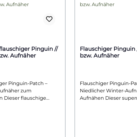
flauschiger Pinguin //
Flauschiger Pinguin 
zw. Aufnäher
bzw. Aufnäher
ger Pinguin-Patch –
Flauschiger Pinguin-Pa
Aufnäher zum
Niedlicher Winter-Auf
 Dieser flauschige
Aufnähen Dieser super
Patch ist ein absoluter
Pinguin-Patch verzaub
er und bringt
seinem flauschigen B
chen Charme auf deine
hellblauen Schal und 
, Taschen oder
freundlichen Gesichtsa
res. Mit seinem
Das detailreiche Desi