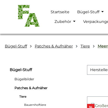
m Hauptinhalt springen
Zur Suche springen
Zur Hauptnavigation springen
Startseite
Bügel-Stuff
Zubehör
Verpackung
Bügel-Stuff
Patches & Aufnäher
Tiere
Meer
Bügel-Stuff
Herstelle
Bügelbilder
Patches & Aufnäher
Tiere
Bauernhoftiere
Rabatt
%