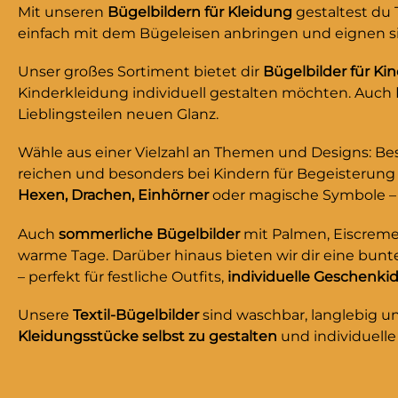
formsch
Mit unseren
Bügelbildern für Kleidung
gestaltest du 
weich. Id
einfach mit dem Bügeleisen anbringen und eignen sich
winterli
Kleidung
Unser großes Sortiment bietet dir
Bügelbilder für Ki
oder be
Kinderkleidung individuell gestalten möchten. Auch
möchten 
Lieblingsteilen neuen Glanz.
bringt g
jedes Te
Wähle aus einer Vielzahl an Themen und Designs: Be
✔ Perfek
reichen und besonders bei Kindern für Begeisterung s
Löchern 
Hexen, Drachen, Einhörner
oder magische Symbole – p
aufzunä
Auch
sommerliche Bügelbilder
mit Palmen, Eiscreme 
Minuten 
warme Tage. Darüber hinaus bieten wir dir eine bun
waschfes
– perfekt für festliche Outfits,
individuelle Geschenki
Design –
beschäd
Unsere
Textil-Bügelbilder
sind waschbar, langlebig un
echten 
Kleidungsstücke selbst zu gestalten
und individuelle
Flicken 
Aufbügle
Hosen in