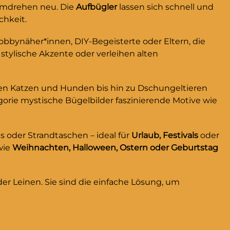
eiteren
auf Jeansjacken, Rucksäcken
dumdrehen neu. Die
Aufbügler
lassen sich schnell und
r Pinguin
oder als Highlight auf
chkeit.
te Laune
Kinderkleidung – dieser Otter-
s
Aufnäher ist ein echter
Hobbynäher*innen, DIY-Begeisterte oder Eltern, die
ieser
Hingucker und bringt liebevolle
stylische Akzente oder verleihen alten
licken von
Details in jedes DIY-
erleicht
Projekt.Warum dieser Patch?✔
en
Perfekt zum Flicken von Löchern
ßen Katzen und Hunden bis hin zu Dschungeltieren
t &
& Rissen✔ Kinderleicht
gorie mystische Bügelbilder faszinierende Motive wie
egantes
aufzubügeln – in wenigen
te oder
Minuten fertig!✔ Robust &
s oder Strandtaschen – ideal für
Urlaub, Festivals
oder
 zum
waschfest✔ Tierisch elegantes
wie
Weihnachten, Halloween, Ostern oder Geburtstag
macht
Design – macht schlichte oder
 Pinguin-
beschädigte Kleidung zum
 kaputte
echten Hingucker!So macht
der Leinen. Sie sind die einfache Lösung, um
ke
Flicken Spaß! Jetzt den Otter-
Aufbügler sichern und kaputte
5
Hosen in Lieblingsstücke
sterBei
verwandeln.Größe des