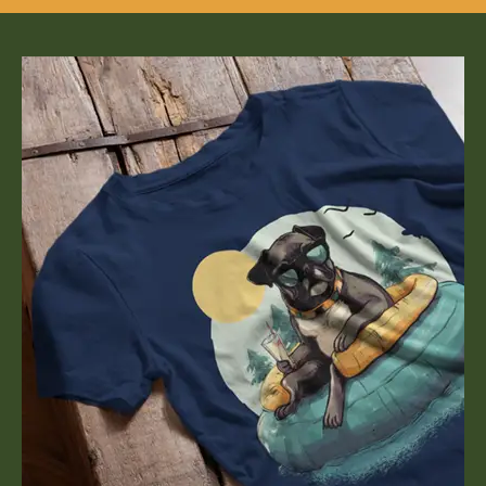
 es sich
Bügelbildes:7,2 cm x 7,6
estickten
cmMaterial:100% PolyesterBei
hönere
diesem Produkt handelt es sich
ine
um ein hochwertig gesticktes
. Auch
Bügelbild/Patch. Verschönere
einen
und individualisiere deine
ind die
Kleidung oder Taschen. Auch
net.Du
zum Kaschieren von kleinen
hes und
Löchern in Hosen etc. sind die
Dann
Patches bestens geeignet.Du
sere
willst noch mehr Patches und
in
Aufnäher entdecken? Dann
v!
stöber weiter durch unsere
Patches – und finde dein
nächstes Lieblingsmotiv!