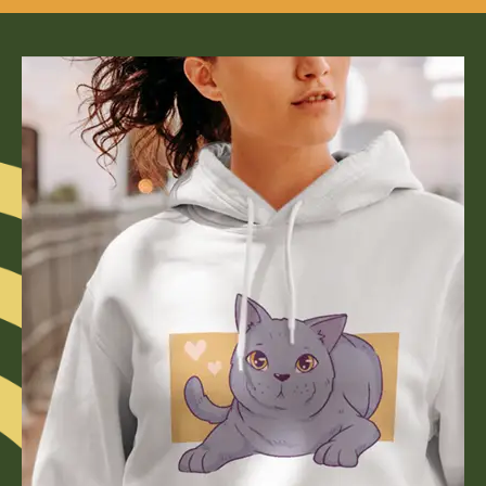
verwand
Bügelbil
cmMateri
diesem P
um eine
Aufnäher
und indi
Kleidung
zum Kasc
Löchern 
Patches
willst n
Aufnähe
stöber w
Patches 
nächstes