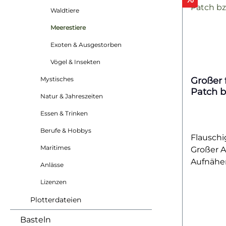
Waldtiere
Meerestiere
Exoten & Ausgestorben
Vögel & Insekten
Mystisches
Großer 
Patch b
Natur & Jahreszeiten
Essen & Trinken
Berufe & Hobbys
Flauschi
Maritimes
Großer 
Aufnähen
Anlässe
Pinguin-
Lizenzen
Hinguck
winterli
Plotterdateien
Kleidung
Basteln
Accessoi