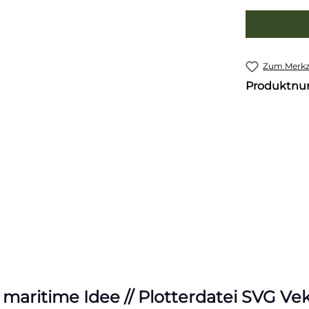
Zum Merkze
Produktn
aritime Idee // Plotterdatei SVG Vek