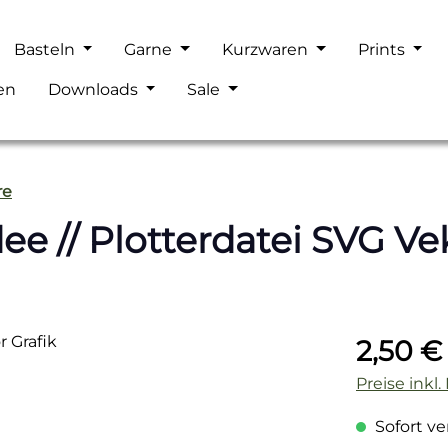
Basteln
Garne
Kurzwaren
Prints
en
Downloads
Sale
re
ee // Plotterdatei SVG Vek
Regulärer P
2,50 €
Preise inkl
Sofort ver