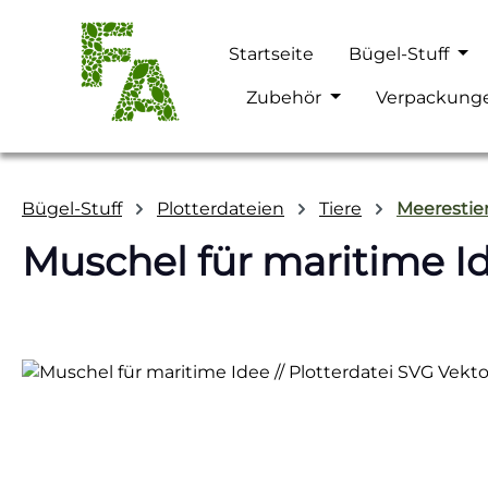
m Hauptinhalt springen
Zur Suche springen
Zur Hauptnavigation springen
Startseite
Bügel-Stuff
Zubehör
Verpackung
Bügel-Stuff
Plotterdateien
Tiere
Meerestie
Muschel für maritime Id
Bildergalerie überspringen