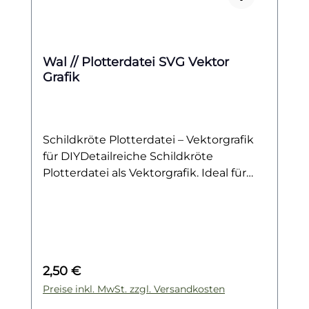
Wal // Plotterdatei SVG Vektor
Grafik
Schildkröte Plotterdatei – Vektorgrafik
für DIYDetailreiche Schildkröte
Plotterdatei als Vektorgrafik. Ideal für
Textilien, Kinderdesigns, maritime
Projekte und kreative Geschenke.Dieser
freundlich gestaltete Wal bringt
maritimes Flair und eine Portion
Meereszauber in deine DIY-Projekte. Mit
Regulärer Preis:
2,50 €
seiner sanften Ausstrahlung eignet sich
das Motiv wunderbar für maritime
Preise inkl. MwSt. zzgl. Versandkosten
Designs, Kinderprodukte oder