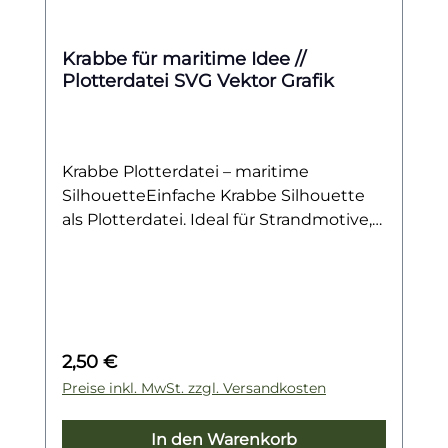
Krabbe für maritime Idee //
Plotterdatei SVG Vektor Grafik
Krabbe Plotterdatei – maritime
SilhouetteEinfache Krabbe Silhouette
als Plotterdatei. Ideal für Strandmotive,
Textilien, Sommer-Deko & kreative DIY-
Projekte.Diese klar gezeichnete Krabbe
als Silhouette ist ein perfektes Motiv für
maritime DIY-Projekte. Schlicht und
dennoch wirkungsvoll bringt das
Regulärer Preis:
2,50 €
Design sommerliches Strand-Feeling in
deine Kreationen und lässt sich
Preise inkl. MwSt. zzgl. Versandkosten
vielseitig einsetzen – ob einzeln oder in
Kombination mit anderen Meer-
In den Warenkorb