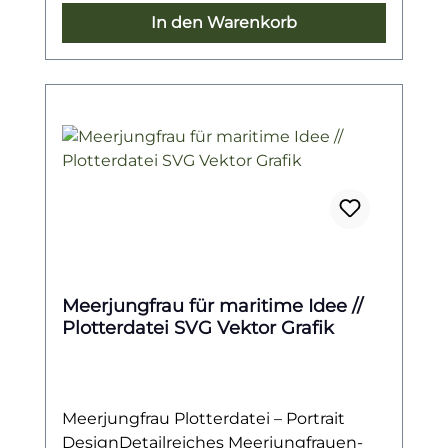
dekorative Elemente rund ums Thema
In den Warenkorb
Meer.Ob auf Kleidung, Taschen, Kissen,
Wandbildern oder als Geschenkidee –
die vielseitig einsetzbare Datei macht
deine Kreationen zu einem echten
Hingucker und begeistert kleine wie
große Meeresfreunde.
Meerjungfrau für maritime Idee //
Plotterdatei SVG Vektor Grafik
Meerjungfrau Plotterdatei – Portrait
DesignDetailreiches Meerjungfrauen-