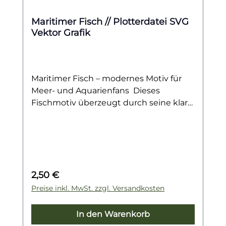
Maritimer Fisch // Plotterdatei SVG
Vektor Grafik
Maritimer Fisch – modernes Motiv für
Meer- und Aquarienfans Dieses
Fischmotiv überzeugt durch seine klare,
kantige Gestaltung und bringt
maritimes Flair in deine kreativen
Projekte. Die markante Silhouette
erinnert an die faszinierende
Unterwasserwelt und eignet sich
Regulärer Preis:
2,50 €
perfekt für alle, die das Meer, Aquarien
oder maritime Designs lieben. Schlicht,
Preise inkl. MwSt. zzgl. Versandkosten
modern und dennoch sofort erkennbar
– genau das macht den besonderen
In den Warenkorb
Reiz dieses Motivs aus. Ob auf Shirts,