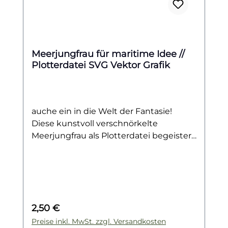
Meerjungfrau für maritime Idee //
Plotterdatei SVG Vektor Grafik
auche ein in die Welt der Fantasie!
Diese kunstvoll verschnörkelte
Meerjungfrau als Plotterdatei begeistert
mit filigranen Details und einem Hauch
Magie. Ob für Textilien, Wandbilder,
Papeterie, Geschenke oder dekorative
Projekte – die vielseitig einsetzbare
Vektorgrafik verleiht deinen DIY-
Regulärer Preis:
2,50 €
Kreationen eine märchenhafte,
maritime Note.
Preise inkl. MwSt. zzgl. Versandkosten