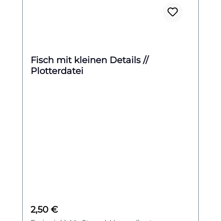
Fisch mit kleinen Details //
Plotterdatei
Regulärer Preis:
2,50 €