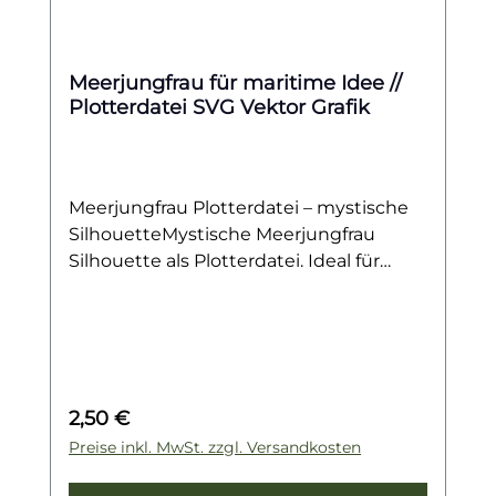
Meerjungfrau für maritime Idee //
Plotterdatei SVG Vektor Grafik
Meerjungfrau Plotterdatei – mystische
SilhouetteMystische Meerjungfrau
Silhouette als Plotterdatei. Ideal für
maritime Deko, Textilien, Kinderdesigns
& kreative DIY-Projekte.Diese mystische
Meerjungfrauen-Silhouette verleiht
deinen DIY-Projekten einen
geheimnisvollen und zugleich
Regulärer Preis:
2,50 €
eleganten Look. Mit ihrer klaren Form
und den fließenden Linien wirkt das
Preise inkl. MwSt. zzgl. Versandkosten
Motiv zeitlos und stilvoll – perfekt für