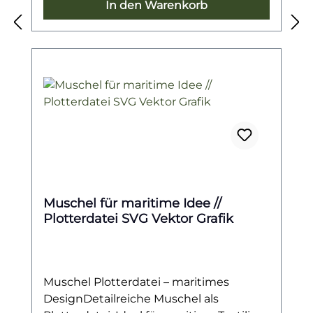
maritime Designs mit einem Hauch
In den Warenkorb
Magie.Ob auf Kleidung, Taschen, Kissen,
Wandbildern oder als dekoratives
Element – die vielseitige Datei sorgt für
eine besondere Atmosphäre und macht
deine Kreationen zu einzigartigen
Hinguckern.
Muschel für maritime Idee //
Plotterdatei SVG Vektor Grafik
Muschel Plotterdatei – maritimes
DesignDetailreiche Muschel als