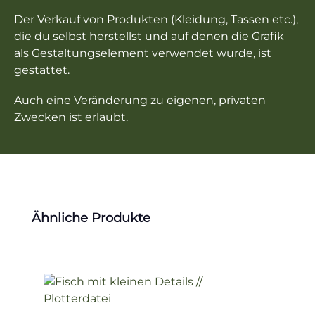
Der Verkauf von Produkten (Kleidung, Tassen etc.),
die du selbst herstellst und auf denen die Grafik
als Gestaltungselement verwendet wurde, ist
gestattet.
Auch eine Veränderung zu eigenen, privaten
Zwecken ist erlaubt.
Produktgalerie überspringen
Ähnliche Produkte