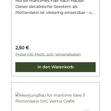
Hol dir maritimes Flair nach Hause!
Dieser detailreiche Seestern als
Plotterdatei ist vielseitig einsetzbar – ob
für sommerliche Textildesigns, kreative
Wanddeko, liebevolle Geschenkideen
oder individuelle Papeterie. Gestalte im
Handumdrehen einzigartige DIY-
Projekte, die den Zauber von Strand
Regulärer Preis:
2,50 €
und Meer einfangen.
Preise inkl. MwSt. zzgl. Versandkosten
In den Warenkorb