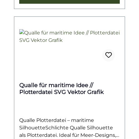
Motiven.Ob auf Kleidung, Taschen,
Kissen, Einladungskarten oder Deko –
die vielseitig einsetzbare Datei sorgt für
maritimen Charme und macht deine
Projekte zu echten Hinguckern.
Qualle für maritime Idee //
Plotterdatei SVG Vektor Grafik
Qualle Plotterdatei – maritime
SilhouetteSchlichte Qualle Silhouette
als Plotterdatei. Ideal für Meer-Designs,