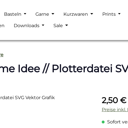
Basteln
Garne
Kurzwaren
Prints
en
Downloads
Sale
re
me Idee // Plotterdatei S
Regulärer P
2,50 €
Preise inkl
Sofort ver