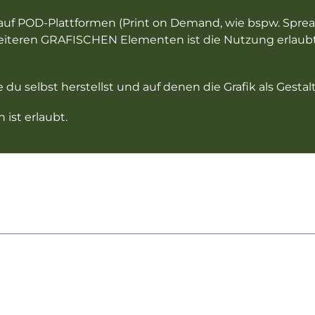
nt auf POD-Plattformen (Print on Demand, wie bspw. Spre
teren GRAFISCHEN Elementen ist die Nutzung erlaubt. E
e du selbst herstellst und auf denen die Grafik als Ges
ist erlaubt.