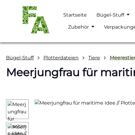
m Hauptinhalt springen
Zur Suche springen
Zur Hauptnavigation springen
Startseite
Bügel-Stuff
Zubehör
Verpackung
Bügel-Stuff
Plotterdateien
Tiere
Meerestie
Meerjungfrau für mariti
Bildergalerie überspringen