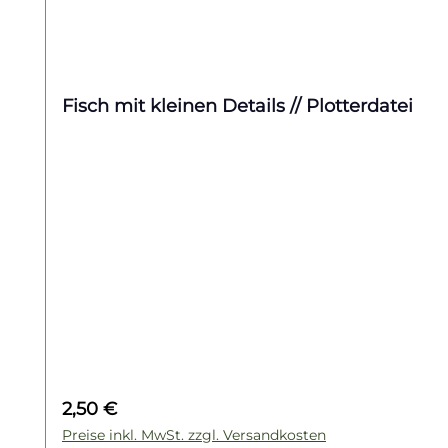
Fisch mit kleinen Details // Plotterdatei
Regulärer Preis:
2,50 €
Preise inkl. MwSt. zzgl. Versandkosten