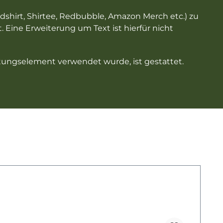
adshirt, Shirtee, Redbubble, Amazon Merch etc.) zu
ine Erweiterung um Text ist hierfür nicht
taltungselement verwendet wurde, ist gestattet.