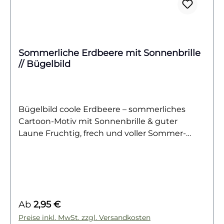
Sommerliche Erdbeere mit Sonnenbrille
// Bügelbild
Bügelbild coole Erdbeere – sommerliches
Cartoon-Motiv mit Sonnenbrille & guter
Laune Fruchtig, frech und voller Sommer-
Feeling. Dieses Bügelbild zeigt eine große,
knallrote Erdbeere im Cartoon-Stil, die mit
einer lässigen Sonnenbrille mit blauen Gläsern
richtig cool wirkt. Umgeben von grünen
Blättern und kleinen Erdbeeren strahlt das
Regulärer Preis:
Ab
2,95 €
Motiv pure Frische aus. Ein Design, das gute
Laune und trendigen Humor perfekt
Preise inkl. MwSt. zzgl. Versandkosten