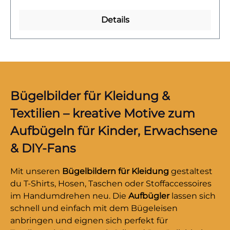
verbindet.Die kräftigen Farben und der lässige
Gesichtsausdruck machen die Erdbeere zu
Details
einem echten Hingucker. Ideal für
sommerliche Outfits, Kinder- und Teenager-
Looks oder als witziges Detail auf Taschen.
Dieses Motiv bringt Spaß, Frische und eine
Extraportion Coolness auf jedes Textil.Das
Bügelbild ist hochwertig gedruckt, lässt sich
Bügelbilder für Kleidung &
leicht auf Baumwollstoffe wie Shirts, Sweater,
Textilien – kreative Motive zum
Hoodies, Stofftaschen oder Kissenbezüge
Aufbügeln für Kinder, Erwachsene
aufbringen und bleibt bei richtiger Pflege
lange farbintensiv und formstabil. Ein
& DIY-Fans
langlebiger Textiltransfer, der deinem Outfit
sommerliche Fruchtigkeit und Coolness
Mit unseren
Bügelbildern für Kleidung
gestaltest
verleiht.Du willst noch mehr Bügelbilder mit
du T-Shirts, Hosen, Taschen oder Stoffaccessoires
fruchtigem Obst und knackigem Gemüse
im Handumdrehen neu. Die
Aufbügler
lassen sich
entdecken? Dann wirf einen Blick auf unsere
schnell und einfach mit dem Bügeleisen
Obst- und Gemüse-Kollektion – und finde
anbringen und eignen sich perfekt für
dein nächstes Lieblingsmotiv!