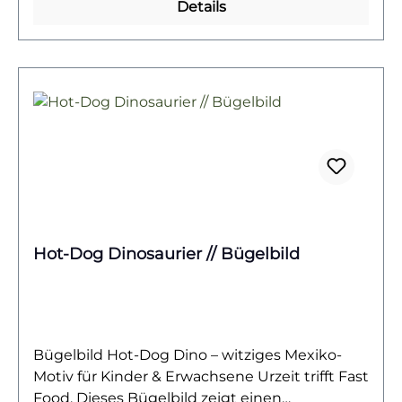
der Gaming T-Rex ist ein echter Hingucker auf
Details
Shirts, Hoodies oder Taschen. Er kombiniert
Action, Humor und Abenteuerlust und eignet
sich auch wunderbar als DIY-Geschenk für
Dino-Fans und kleine Gamer.Das Bügelbild ist
hochwertig gedruckt, speziell für
Baumwollstoffe wie Shirts, Sweater, Hoodies,
Stofftaschen oder Kissenbezüge geeignet. Es
lässt sich mühelos aufbügeln und bleibt bei
richtiger Pflege lange farbintensiv und
formstabil. Ein langlebiger Textiltransfer, der
Spaß, Fantasie und Gaming-Leidenschaft
Hot-Dog Dinosaurier // Bügelbild
vereint.Du willst noch mehr Bügelbilder mit
Dinosauriern entdecken? Dann wirf einen
Blick auf unsere Dino-Kollektion – und finde
dein nächstes Lieblingsmotiv!
Bügelbild Hot-Dog Dino – witziges Mexiko-
Motiv für Kinder & Erwachsene Urzeit trifft Fast
Food. Dieses Bügelbild zeigt einen