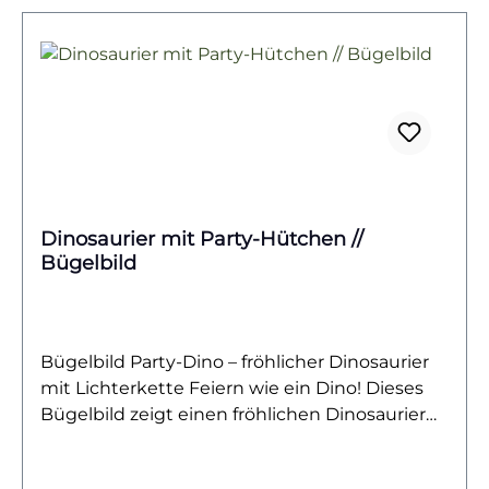
kleine Dino-Entdecker*innen, Nachwuchs-
Paläontologen oder Erwachsene, die sich ein
Stück prähistorische Power in den Alltag holen
möchten.Das Bügelbild ist hochwertig
gedruckt und lässt sich problemlos auf
Baumwollstoffe wie Shirts, Sweater, Hoodies,
Stofftaschen oder Kissenbezüge aufbügeln. Es
bleibt bei richtiger Pflege lange farbintensiv
und detailreich – ein langlebiger Textiltransfer,
Dinosaurier mit Party-Hütchen //
der garantiert für Aufmerksamkeit sorgt.Du
Bügelbild
willst noch mehr Bügelbilder mit Dinosauriern
entdecken? Dann wirf einen Blick auf unsere
Dino-Kollektion – und finde dein nächstes
Lieblingsmotiv!
Bügelbild Party-Dino – fröhlicher Dinosaurier
mit Lichterkette Feiern wie ein Dino! Dieses
Bügelbild zeigt einen fröhlichen Dinosaurier
mit Party-Hütchen auf dem Kopf, der in eine
bunte Lichterkette gewickelt ist. Sein