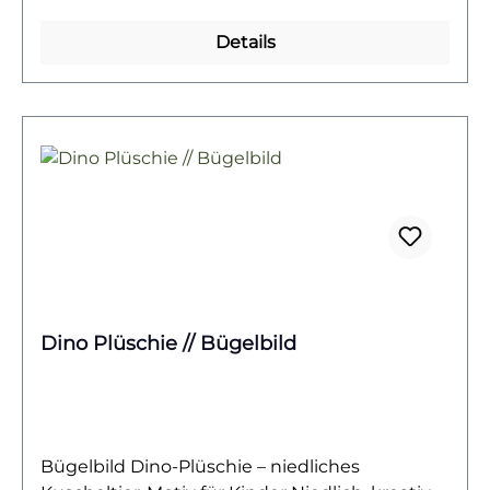
besondere Weise darstellt.Ideal für Shirts zum
Muttertag, als Geschenk für Dino-Fans oder als
Details
süßes Statement auf Hoodies und Taschen –
dieses Motiv spricht allen Mamas aus dem
Herzen. Mit seiner Kombination aus
niedlichem Urzeitlook und klarer Botschaft
eignet es sich wunderbar für DIY-Projekte,
Familien-Designs oder kleine Überraschungen
für die „beste Dino-Mama der Welt“.Das
Bügelbild ist hochwertig gedruckt, leicht auf
Baumwollstoffe wie Shirts, Sweater, Hoodies,
Stofftaschen oder Kissenbezüge aufzubringen
und bleibt bei richtiger Pflege lange
Dino Plüschie // Bügelbild
farbintensiv und formstabil. Ein langlebiger
Textiltransfer, der deine Liebe zur Familie und
zu Dinosauriern gleichermaßen auf den Stoff
bringt.Du willst noch mehr Bügelbilder mit
Dinosauriern entdecken? Dann wirf einen
Bügelbild Dino-Plüschie – niedliches
Blick auf unsere Dino-Kollektion – und finde