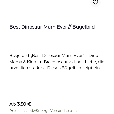
Best Dinosaur Mum Ever // Bügelbild
Bügelbild „Best Dinosaur Mum Ever“ – Dino-
Mama & Kind im Brachiosaurus-Look Liebe, die
urzeitlich stark ist. Dieses Bügelbild zeigt eine
niedliche Dino-Mama mit ihrem Kind – beide
im Brachiosaurus-Stil – liebevoll
nebeneinander. Über ihnen steht der Spruch
„Best Dinosaur Mum Ever“, der das Motiv
perfekt abrundet. Ein Design, das
Regulärer Preis:
Ab
3,50 €
Mütterlichkeit, Stärke und die unzertrennliche
Bindung zwischen Mama und Kind auf
Preise inkl. MwSt. zzgl. Versandkosten