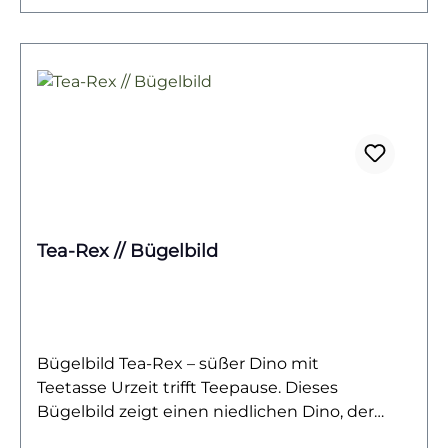
Kleinsten. Auch als Geschenkidee für
Geburtstage, Kita-Outfits oder kleine Dino-
Fans ist dieses Motiv wunderbar geeignet.Das
Bügelbild ist hochwertig gedruckt, lässt sich
mühelos auf Baumwollstoffe wie Shirts,
Sweater, Hoodies, Stofftaschen oder
Kissenbezüge aufbringen und bleibt bei
richtiger Pflege lange farbintensiv und
formstabil. Ein langlebiger Textiltransfer, der
Kindertextilien in farbenfrohe Unikate
Tea-Rex // Bügelbild
verwandelt.Du willst noch mehr Bügelbilder
mit Dinosauriern entdecken? Dann wirf einen
Blick auf unsere Dino-Kollektion – und finde
dein nächstes Lieblingsmotiv!
Bügelbild Tea-Rex – süßer Dino mit
Teetasse Urzeit trifft Teepause. Dieses
Bügelbild zeigt einen niedlichen Dino, der
eine Teetasse fest in seinen Klauen hält –