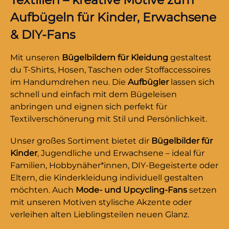
besonders charmant.Dank hochwertiger
Aufbügeln für Kinder, Erwachsene
Verarbeitung bleibt das Bügelbild langlebig,
farbstark und waschfest. Verwandle schlichte
& DIY-Fans
Stoffe im Handumdrehen in ein verspieltes
Lieblingsstück – mit diesem zuckersüßen
Mit unseren
Bügelbildern für Kleidung
gestaltest
Dino-Bügelbild im Sommer-Look!Du willst
du T-Shirts, Hosen, Taschen oder Stoffaccessoires
noch mehr Bügelbilder mit Dinosauriern
im Handumdrehen neu. Die
Aufbügler
lassen sich
entdecken? Dann wirf einen Blick auf unsere
schnell und einfach mit dem Bügeleisen
Dino-Kollektion – und finde dein nächstes
anbringen und eignen sich perfekt für
Lieblingsmotiv!
Textilverschönerung mit Stil und Persönlichkeit.
Unser großes Sortiment bietet dir
Bügelbilder für
Kinder
, Jugendliche und Erwachsene – ideal für
Familien, Hobbynäher*innen, DIY-Begeisterte oder
Eltern, die Kinderkleidung individuell gestalten
möchten. Auch
Mode- und Upcycling-Fans
setzen
mit unseren Motiven stylische Akzente oder
verleihen alten Lieblingsteilen neuen Glanz.