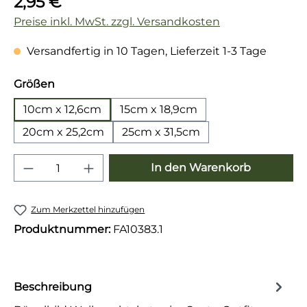
2,95 €
Preise inkl. MwSt. zzgl. Versandkosten
Versandfertig in 10 Tagen, Lieferzeit 1-3 Tage
auswählen
Größen
10cm x 12,6cm
15cm x 18,9cm
20cm x 25,2cm
25cm x 31,5cm
Produkt Anzahl: Gib den gewünschten 
In den Warenkorb
Zum Merkzettel hinzufügen
Produktnummer:
FA10383.1
Beschreibung