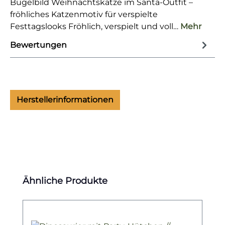
Bügelbild Weihnachtskatze im Santa-Outfit –
fröhliches Katzenmotiv für verspielte
Festtagslooks Fröhlich, verspielt und voll…
Mehr
Bewertungen
Herstellerinformationen
Produktgalerie überspringen
Ähnliche Produkte