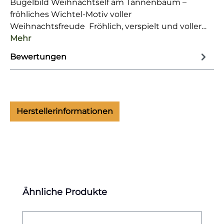
Bügelbild Weihnachtself am Tannenbaum –
fröhliches Wichtel-Motiv voller
Weihnachtsfreude Fröhlich, verspielt und voller…
Mehr
Bewertungen
Herstellerinformationen
Produktgalerie überspringen
Ähnliche Produkte