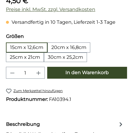
4,50 €
Preise inkl. MwSt. zzgl. Versandkosten
Versandfertig in 10 Tagen, Lieferzeit 1-3 Tage
auswählen
Größen
15cm x 12,6cm
20cm x 16,8cm
25cm x 21cm
30cm x 25,2cm
Produkt Anzahl: Gib den gewünschten 
In den Warenkorb
Zum Merkzettel hinzufügen
Produktnummer:
FA10394.1
Beschreibung