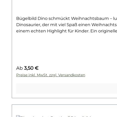
Bügelbild Dino schmückt Weihnachtsbaum – lust
Dinosaurier, der mit viel Spaß einen Weihnach
einem echten Highlight für Kinder. Ein originel
Weihnachten, sei es als festliches Shirt, gemütl
Weihnachtsoutfit und sorgt garantiert für strahl
etwas Besonderem überraschen möchten.Das Bügel
Hoodies, Stofftaschen oder Kissenbezüge aufbrin
einem festlichen Unikat für Kinder, die Dinos l
Regulärer Preis:
Ab
3,50 €
Dino-Kollektion – und finde dein nächstes Liebl
Preise inkl. MwSt. zzgl. Versandkosten