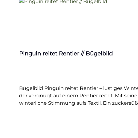
Pinguin reitet Rentier // Bügelbild
Bügelbild Pinguin reitet Rentier – lustiges Wint
der vergnügt auf einem Rentier reitet. Mit sein
winterliche Stimmung aufs Textil. Ein zuckersüße
Hoodies oder Taschen – Pinguin und Rentier sind
und ist ideal für alle, die ein originelles Outfi
einfach auf Baumwollstoffe wie Shirts, Sweater,
und formstabil. Ein langlebiger Textiltransfer, 