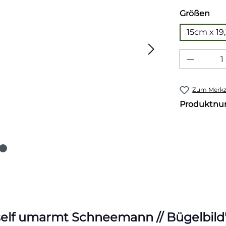
aus
Größen
15cm x 19
Produkt
Zum Merkze
Produktn
elf umarmt Schneemann // Bügelbild