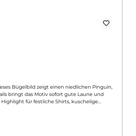
ieses Bügelbild zeigt einen niedlichen Pinguin,
ils bringt das Motiv sofort gute Laune und
ighlight für festliche Shirts, kuschelige
 vereint Tierliebe, Spaß und Weihnachtszauber
 Idee!Das Bügelbild ist hochwertig gedruckt,
d bleibt bei richtiger Pflege lange farbintensiv
 verwandelt.Du willst noch mehr Bügelbilder mit