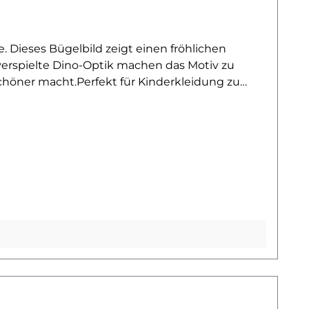
Dieses Bügelbild zeigt einen fröhlichen
verspielte Dino-Optik machen das Motiv zu
schöner macht.Perfekt für Kinderkleidung zu
 Motiv bringt die Lieblings-Dinos direkt ins
ßeltern oder alle, die dinobegeisterte Kids mit
auf Baumwollstoffe wie Shirts, Sweater,
und formstabil. So wird jedes Kleidungsstück zu
entdecken? Dann wirf einen Blick auf unsere