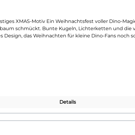
iges XMAS-Motiv Ein Weihnachtsfest voller Dino-Magie. 
tsbaum schmückt. Bunte Kugeln, Lichterketten und die 
les Design, das Weihnachten für kleine Dino-Fans noch 
icher Hoodie oder süße Stofftasche für Geschenke. Dieses
ende Kinderaugen. Ideal auch als DIY-Idee für Eltern, Gro
bild ist hochwertig gedruckt, lässt sich ganz einfach 
gen und bleibt bei richtiger Pflege lange farbintensiv 
ieben.Du willst noch mehr Bügelbilder mit Dinosauriern 
ingsmotiv!
Details