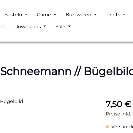
Basteln
Garne
Kurzwaren
Prints
en
Downloads
Sale
Schneemann // Bügelbil
Regulärer P
7,50 €
Preise inkl
Versandfer