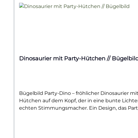
Dinosaurier mit Party-Hütchen // Bügelbil
Bügelbild Party-Dino – fröhlicher Dinosaurier mi
Hütchen auf dem Kopf, der in eine bunte Lichte
echten Stimmungsmacher. Ein Design, das Part
oder einfach als witziges Highlight im Alltag – d
eignet sich ebenso als originelles Geschenk für 
hochwertig gedruckt, leicht auf Baumwollstoffe 
Pflege lange farbintensiv und formstabil. Ein la