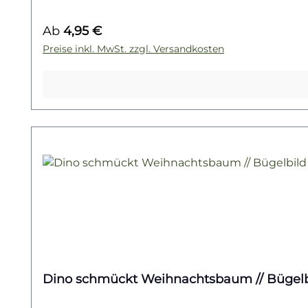
Winterzeit.Du willst noch mehr Bügelbilder mit
Regulärer Preis:
Ab
4,95 €
Lieblingsmotiv!
Preise inkl. MwSt. zzgl. Versandkosten
Dino schmückt Weihnachtsbaum // Bügelb