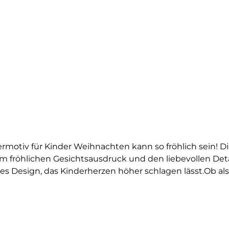
ermotiv für Kinder Weihnachten kann so fröhlich sein! D
em fröhlichen Gesichtsausdruck und den liebevollen Deta
s Design, das Kinderherzen höher schlagen lässt.Ob als H
 das perfekte Duo für für kleine Winterfans. Das Motiv
t für die Adventszeit suchen. Auch als Geschenk eine tolle
 Hoodies, Stofftaschen oder Kissenbezüge aufzubringen un
der jedes Kinderoutfit in ein fröhliches Winter-Highlight