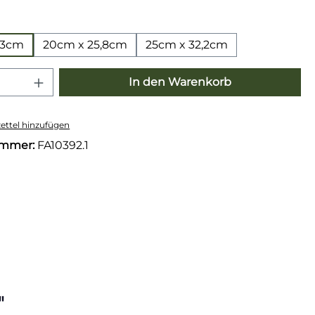
wählen
,3cm
20cm x 25,8cm
25cm x 32,2cm
 Anzahl: Gib den gewünschten Wert e
In den Warenkorb
ttel hinzufügen
ummer:
FA10392.1
"