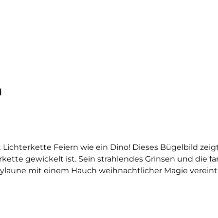
d
t Lichterkette Feiern wie ein Dino! Dieses Bügelbild zeig
rkette gewickelt ist. Sein strahlendes Grinsen und die 
ylaune mit einem Hauch weihnachtlicher Magie vereint.
ieser Party-Dino bringt Freude auf jedes Textil. Er passt 
Dino-Fans, kleine Partylöwen oder alle, die es gerne bun
wie Shirts, Sweater, Hoodies, Stofftaschen oder Kissenb
nglebiger Textiltransfer, der deinem Outfit oder Accessoi