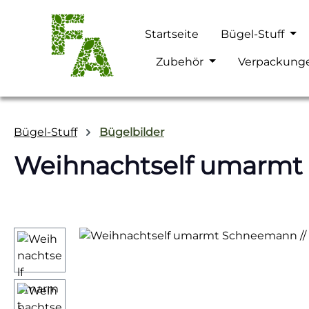
m Hauptinhalt springen
Zur Suche springen
Zur Hauptnavigation springen
Startseite
Bügel-Stuff
Zubehör
Verpackung
Bügel-Stuff
Bügelbilder
Weihnachtself umarmt 
Bildergalerie überspringen