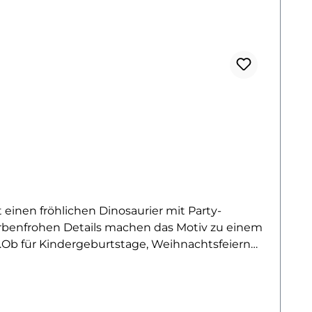
t einen fröhlichen Dinosaurier mit Party-
farbenfrohen Details machen das Motiv zu einem
Ob für Kindergeburtstage, Weihnachtsfeiern
perfekt auf Shirts, Hoodies oder Stofftaschen und
t und fröhlich mögen.Das Bügelbild ist
ezüge aufzubringen und bleibt bei richtiger
re Party-Vibes verleiht – ob im Sommer oder zur