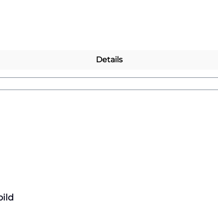
 Dinosauriern entdecken? Dann wirf einen Blick auf unse
Details
ild