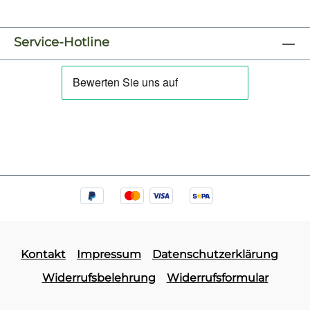
kleine Elf strahlt Wärme und
Weihnachtsfreude aus und passt
perfekt zu verspielten Winterdesigns.
Service-Hotline
Ideal für Kinder, Familien und alle, die
niedliche Weihnachtsmotive mit einem
Hauch Magie lieben. Ob auf Shirts,
Hoodies oder Taschen – dieses Motiv
bringt sofort Wichtelstimmung in jedes
Outfit. Das Bügelbild ist hochwertig
gedruckt, lässt sich leicht auf
Baumwollstoffe wie Shirts, Sweater,
Hoodies, Stofftaschen oder
Kissenbezüge aufbringen und bleibt bei
richtiger Pflege lange farbintensiv und
formstabil. Ein langlebiger Textiltransfer,
der Weihnachtsoutfits mit
Kontakt
Impressum
Datenschutzerklärung
märchenhaftem Charme veredelt. Du
Widerrufsbelehrung
Widerrufsformular
willst noch mehr Bügelbilder mit
winterlichen und weihnachtlichen