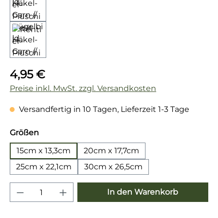
Regulärer Preis:
4,95 €
Preise inkl. MwSt. zzgl. Versandkosten
Versandfertig in 10 Tagen, Lieferzeit 1-3 Tage
auswählen
Größen
15cm x 13,3cm
20cm x 17,7cm
25cm x 22,1cm
30cm x 26,5cm
Produkt Anzahl: Gib den gewünschten 
In den Warenkorb