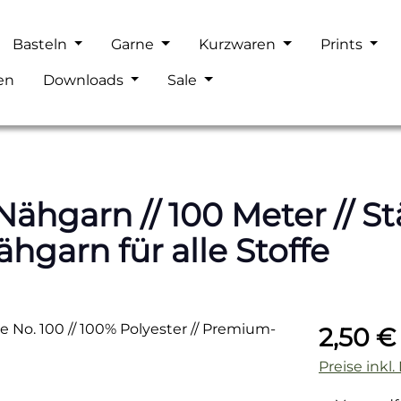
Basteln
Garne
Kurzwaren
Prints
en
Downloads
Sale
hgarn // 100 Meter // Stä
hgarn für alle Stoffe
Regulärer P
2,50 €
Preise inkl