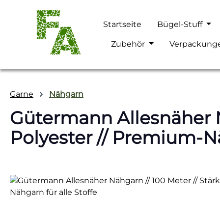
m Hauptinhalt springen
Zur Suche springen
Zur Hauptnavigation springen
Startseite
Bügel-Stuff
Zubehör
Verpackung
Garne
Nähgarn
Gütermann Allesnäher Nä
Polyester // Premium-Nä
Bildergalerie überspringen