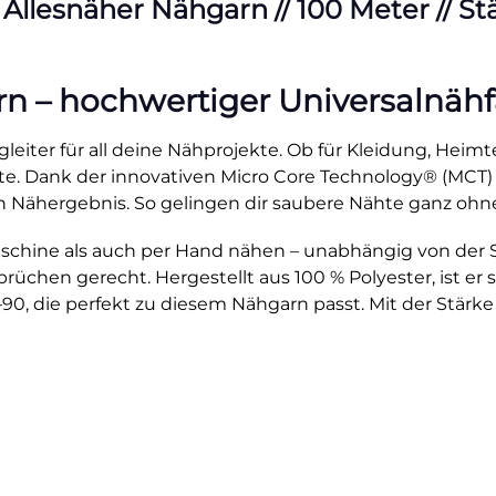
esnäher Nähgarn // 100 Meter // Stärk
– hochwertiger Universalnähfad
leiter für all deine Nähprojekte. Ob für Kleidung, Heimte
ähte. Dank der innovativen Micro Core Technology® (MCT)
 Nähergebnis. So gelingen dir saubere Nähte ganz ohn
hine als auch per Hand nähen – unabhängig von der Stic
üchen gerecht. Hergestellt aus 100 % Polyester, ist er st
0, die perfekt zu diesem Nähgarn passt. Mit der Stärke