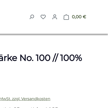
0,00 €
Warenkorb 
rke No. 100 // 100%
reis:
. MwSt. zzgl. Versandkosten