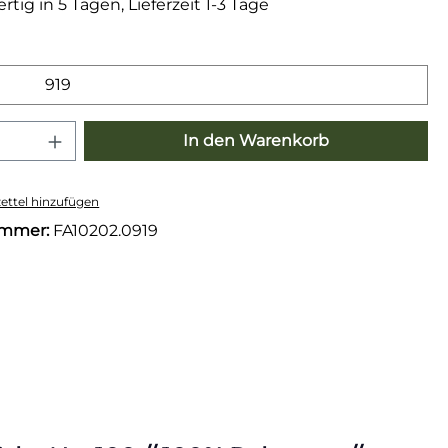
tig in 5 Tagen, Lieferzeit 1-3 Tage
wählen
919
 Anzahl: Gib den gewünschten Wert e
In den Warenkorb
ttel hinzufügen
ummer:
FA10202.0919