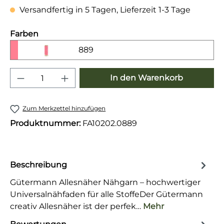
Versandfertig in 5 Tagen, Lieferzeit 1-3 Tage
auswählen
Farben
889
Produkt Anzahl: Gib den gewünschten 
In den Warenkorb
Zum Merkzettel hinzufügen
Produktnummer:
FA10202.0889
Beschreibung
Gütermann Allesnäher Nähgarn – hochwertiger
Universalnähfaden für alle StoffeDer Gütermann
creativ Allesnäher ist der perfek…
Mehr