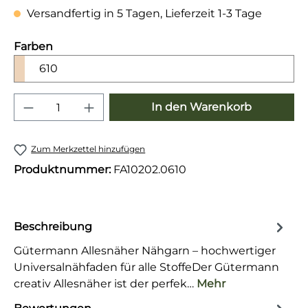
Versandfertig in 5 Tagen, Lieferzeit 1-3 Tage
auswählen
Farben
610
Produkt Anzahl: Gib den gewünschten 
In den Warenkorb
Zum Merkzettel hinzufügen
Produktnummer:
FA10202.0610
Beschreibung
Gütermann Allesnäher Nähgarn – hochwertiger
Universalnähfaden für alle StoffeDer Gütermann
creativ Allesnäher ist der perfek…
Mehr