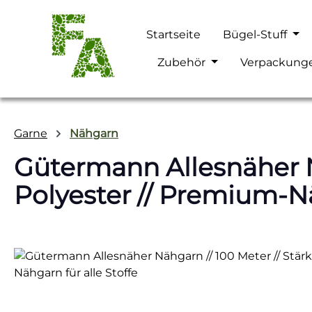
m Hauptinhalt springen
Zur Suche springen
Zur Hauptnavigation springen
Startseite
Bügel-Stuff
Zubehör
Verpackung
Garne
Nähgarn
Gütermann Allesnäher Nä
Polyester // Premium-Nä
Bildergalerie überspringen