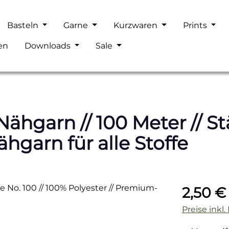
Basteln
Garne
Kurzwaren
Prints
en
Downloads
Sale
hgarn // 100 Meter // Stä
hgarn für alle Stoffe
Regulärer P
2,50 €
Preise inkl