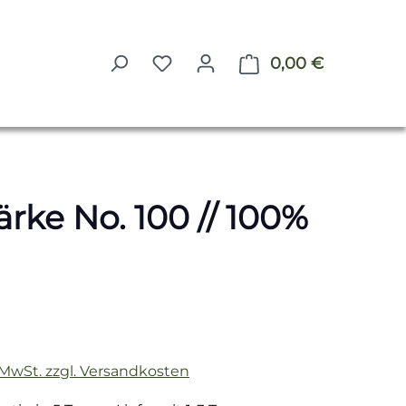
0,00 €
Warenkorb 
rke No. 100 // 100%
reis:
. MwSt. zzgl. Versandkosten