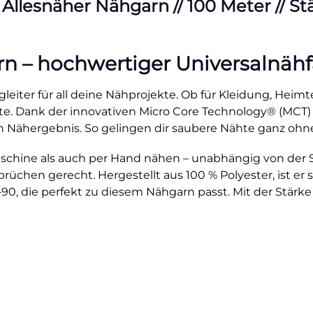
esnäher Nähgarn // 100 Meter // Stärk
– hochwertiger Universalnähfad
leiter für all deine Nähprojekte. Ob für Kleidung, Heimte
ähte. Dank der innovativen Micro Core Technology® (MCT)
 Nähergebnis. So gelingen dir saubere Nähte ganz ohn
hine als auch per Hand nähen – unabhängig von der Stic
üchen gerecht. Hergestellt aus 100 % Polyester, ist er st
0, die perfekt zu diesem Nähgarn passt. Mit der Stärke