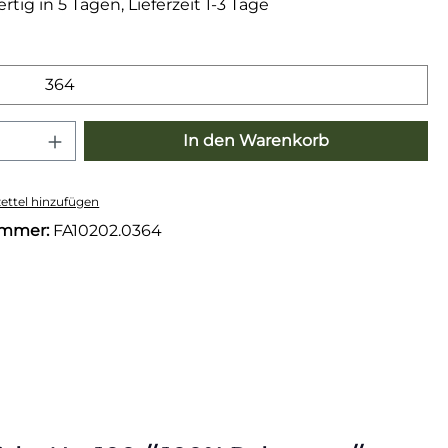
tig in 5 Tagen, Lieferzeit 1-3 Tage
wählen
364
 Anzahl: Gib den gewünschten Wert e
In den Warenkorb
ttel hinzufügen
ummer:
FA10202.0364