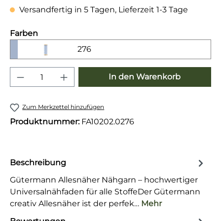
Versandfertig in 5 Tagen, Lieferzeit 1-3 Tage
auswählen
Farben
276
Produkt Anzahl: Gib den gewünschten 
In den Warenkorb
Zum Merkzettel hinzufügen
Produktnummer:
FA10202.0276
Beschreibung
Gütermann Allesnäher Nähgarn – hochwertiger
Universalnähfaden für alle StoffeDer Gütermann
creativ Allesnäher ist der perfek…
Mehr