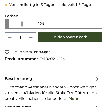
Versandfertig in 5 Tagen, Lieferzeit 1-3 Tage
auswählen
Farben
224
Produkt Anzahl: Gib den gewünschten 
In den Warenkorb
Zum Merkzettel hinzufügen
Produktnummer:
FA10202.0224
Beschreibung
Gütermann Allesnäher Nähgarn – hochwertiger
Universalnähfaden für alle StoffeDer Gütermann
creativ Allesnäher ist der perfek…
Mehr