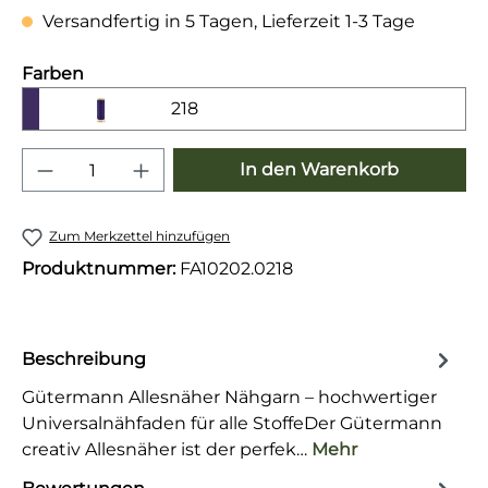
Versandfertig in 5 Tagen, Lieferzeit 1-3 Tage
auswählen
Farben
218
Produkt Anzahl: Gib den gewünschten 
In den Warenkorb
Zum Merkzettel hinzufügen
Produktnummer:
FA10202.0218
Beschreibung
Gütermann Allesnäher Nähgarn – hochwertiger
Universalnähfaden für alle StoffeDer Gütermann
creativ Allesnäher ist der perfek…
Mehr