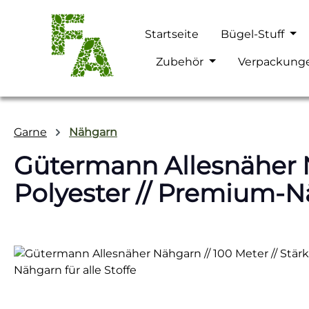
m Hauptinhalt springen
Zur Suche springen
Zur Hauptnavigation springen
Startseite
Bügel-Stuff
Zubehör
Verpackung
Garne
Nähgarn
Gütermann Allesnäher Nä
Polyester // Premium-Nä
Bildergalerie überspringen