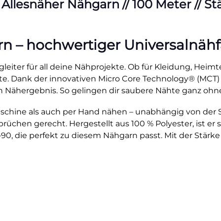
esnäher Nähgarn // 100 Meter // Stärk
– hochwertiger Universalnähfad
leiter für all deine Nähprojekte. Ob für Kleidung, Heimte
ähte. Dank der innovativen Micro Core Technology® (MCT)
 Nähergebnis. So gelingen dir saubere Nähte ganz ohn
hine als auch per Hand nähen – unabhängig von der Stic
üchen gerecht. Hergestellt aus 100 % Polyester, ist er st
0, die perfekt zu diesem Nähgarn passt. Mit der Stärke