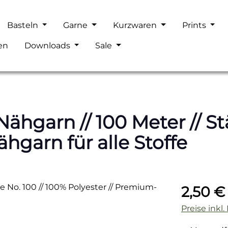
Basteln
Garne
Kurzwaren
Prints
en
Downloads
Sale
hgarn // 100 Meter // Stä
hgarn für alle Stoffe
Regulärer P
2,50 €
Preise inkl