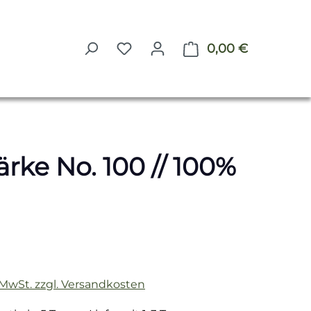
0,00 €
Warenkorb 
rke No. 100 // 100%
reis:
. MwSt. zzgl. Versandkosten