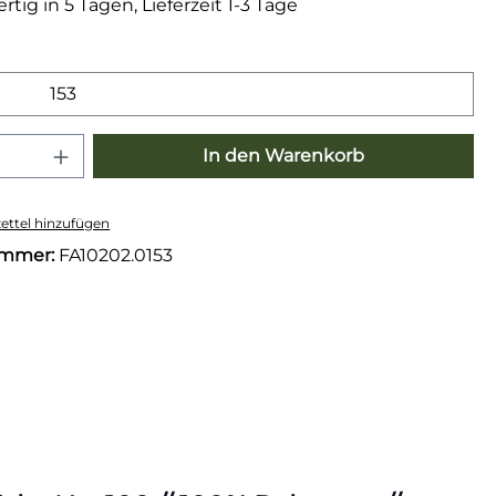
tig in 5 Tagen, Lieferzeit 1-3 Tage
wählen
153
 Anzahl: Gib den gewünschten Wert e
In den Warenkorb
ttel hinzufügen
ummer:
FA10202.0153