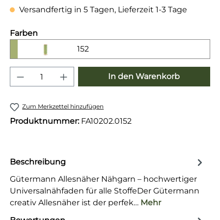
Versandfertig in 5 Tagen, Lieferzeit 1-3 Tage
auswählen
Farben
152
Produkt Anzahl: Gib den gewünschten 
In den Warenkorb
Zum Merkzettel hinzufügen
Produktnummer:
FA10202.0152
Beschreibung
Gütermann Allesnäher Nähgarn – hochwertiger
Universalnähfaden für alle StoffeDer Gütermann
creativ Allesnäher ist der perfek…
Mehr