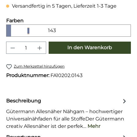
Versandfertig in 5 Tagen, Lieferzeit 1-3 Tage
auswählen
Farben
143
Produkt Anzahl: Gib den gewünschten 
In den Warenkorb
Zum Merkzettel hinzufügen
Produktnummer:
FA10202.0143
Beschreibung
Gütermann Allesnäher Nähgarn – hochwertiger
Universalnähfaden für alle StoffeDer Gütermann
creativ Allesnäher ist der perfek…
Mehr