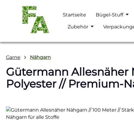
m Hauptinhalt springen
Zur Suche springen
Zur Hauptnavigation springen
Startseite
Bügel-Stuff
Zubehör
Verpackung
Garne
Nähgarn
Gütermann Allesnäher Nä
Polyester // Premium-Nä
Bildergalerie überspringen