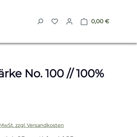
0,00 €
Warenkorb 
rke No. 100 // 100%
reis:
. MwSt. zzgl. Versandkosten