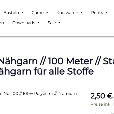
Basteln
Garne
Kurzwaren
Prints
en
Downloads
Sale
hgarn // 100 Meter // Stä
hgarn für alle Stoffe
Regulärer P
2,50 €
Preise inkl