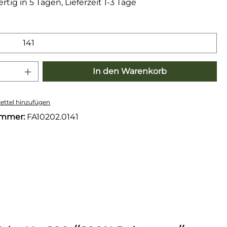
tig in 5 Tagen, Lieferzeit 1-3 Tage
wählen
141
 Anzahl: Gib den gewünschten Wert e
In den Warenkorb
ttel hinzufügen
ummer:
FA10202.0141