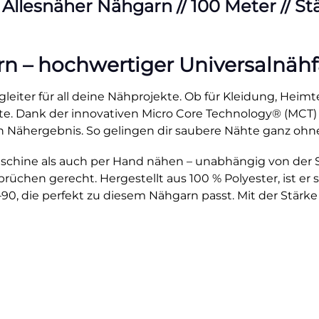
esnäher Nähgarn // 100 Meter // Stärk
– hochwertiger Universalnähfad
leiter für all deine Nähprojekte. Ob für Kleidung, Heimte
ähte. Dank der innovativen Micro Core Technology® (MCT)
 Nähergebnis. So gelingen dir saubere Nähte ganz ohn
hine als auch per Hand nähen – unabhängig von der Stic
üchen gerecht. Hergestellt aus 100 % Polyester, ist er st
0, die perfekt zu diesem Nähgarn passt. Mit der Stärke