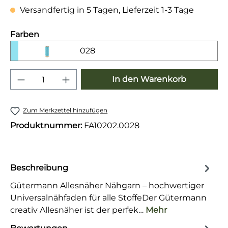
Versandfertig in 5 Tagen, Lieferzeit 1-3 Tage
auswählen
Farben
028
Produkt Anzahl: Gib den gewünschten 
In den Warenkorb
Zum Merkzettel hinzufügen
Produktnummer:
FA10202.0028
Beschreibung
Gütermann Allesnäher Nähgarn – hochwertiger
Universalnähfaden für alle StoffeDer Gütermann
creativ Allesnäher ist der perfek…
Mehr