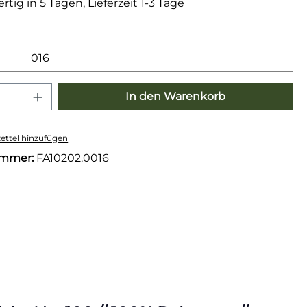
tig in 5 Tagen, Lieferzeit 1-3 Tage
wählen
016
 Anzahl: Gib den gewünschten Wert e
In den Warenkorb
ttel hinzufügen
ummer:
FA10202.0016