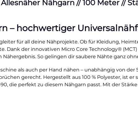
esnäher Nähgarn // 100 Meter // Stärk
– hochwertiger Universalnähfad
leiter für all deine Nähprojekte. Ob für Kleidung, Heimte
ähte. Dank der innovativen Micro Core Technology® (MCT)
 Nähergebnis. So gelingen dir saubere Nähte ganz ohn
hine als auch per Hand nähen – unabhängig von der Stic
üchen gerecht. Hergestellt aus 100 % Polyester, ist er st
0, die perfekt zu diesem Nähgarn passt. Mit der Stärke