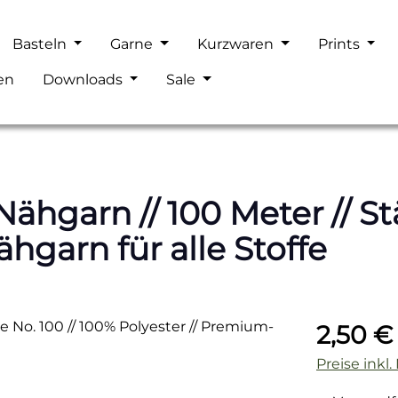
Basteln
Garne
Kurzwaren
Prints
en
Downloads
Sale
hgarn // 100 Meter // Stä
hgarn für alle Stoffe
Regulärer P
2,50 €
Preise inkl