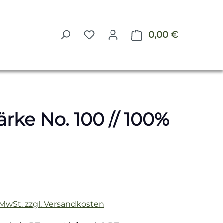
0,00 €
Warenkorb 
rke No. 100 // 100%
reis:
. MwSt. zzgl. Versandkosten