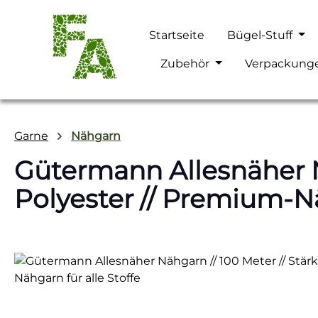
m Hauptinhalt springen
Zur Suche springen
Zur Hauptnavigation springen
Startseite
Bügel-Stuff
Zubehör
Verpackung
Garne
Nähgarn
Gütermann Allesnäher Nä
Polyester // Premium-Nä
Bildergalerie überspringen