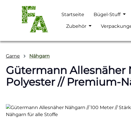
m Hauptinhalt springen
Zur Suche springen
Zur Hauptnavigation springen
Startseite
Bügel-Stuff
Zubehör
Verpackung
Garne
Nähgarn
Gütermann Allesnäher Nä
Polyester // Premium-Nä
Bildergalerie überspringen