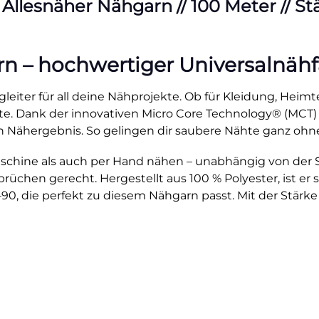
esnäher Nähgarn // 100 Meter // Stärk
– hochwertiger Universalnähfad
leiter für all deine Nähprojekte. Ob für Kleidung, Heimte
ähte. Dank der innovativen Micro Core Technology® (MCT)
 Nähergebnis. So gelingen dir saubere Nähte ganz ohn
hine als auch per Hand nähen – unabhängig von der Stic
üchen gerecht. Hergestellt aus 100 % Polyester, ist er st
0, die perfekt zu diesem Nähgarn passt. Mit der Stärke