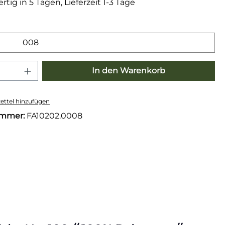
tig in 5 Tagen, Lieferzeit 1-3 Tage
wählen
008
 Anzahl: Gib den gewünschten Wert e
In den Warenkorb
ttel hinzufügen
ummer:
FA10202.0008