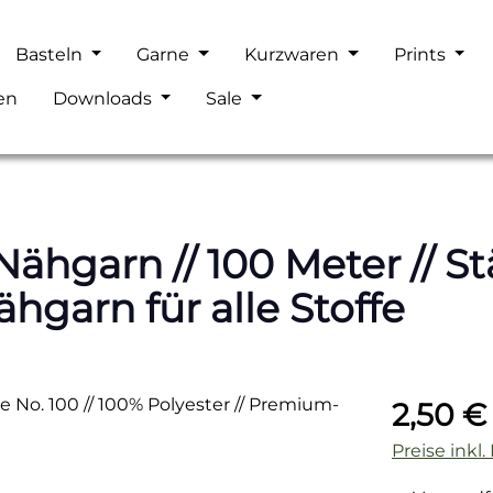
Basteln
Garne
Kurzwaren
Prints
en
Downloads
Sale
hgarn // 100 Meter // Stä
hgarn für alle Stoffe
Regulärer P
2,50 €
Preise inkl