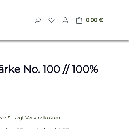
0,00 €
Warenkorb 
rke No. 100 // 100%
reis:
. MwSt. zzgl. Versandkosten