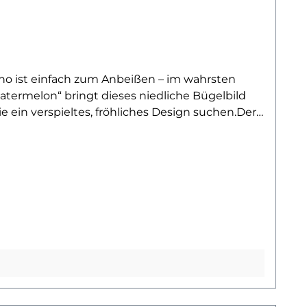
no ist einfach zum Anbeißen – im wahrsten
atermelon“ bringt dieses niedliche Bügelbild
ie ein verspieltes, fröhliches Design suchen.Der
n. Ob für den Alltag, als Geschenk oder als
 und Nostalgie. Die Kombination aus
ant.Dank hochwertiger Verarbeitung bleibt das
pieltes Lieblingsstück – mit diesem zuckersüßen
 einen Blick auf unsere Dino-Kollektion – und