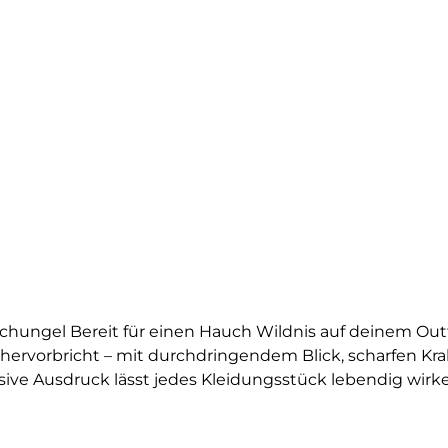
hungel Bereit für einen Hauch Wildnis auf deinem Outfi
 hervorbricht – mit durchdringendem Blick, scharfen Kra
ive Ausdruck lässt jedes Kleidungsstück lebendig wirke
e Tiger zieht garantiert alle Blicke auf sich. Das Motiv w
lle, die Mut, Stärke und den freien Geist eines Raubtier