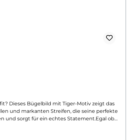
t? Dieses Bügelbild mit Tiger-Motiv zeigt das
llen und markanten Streifen, die seine perfekte
n und sorgt für ein echtes Statement.Egal ob
irkt besonders gut auf allen Textilien und verleiht
es verkörpern möchten.Mit seiner