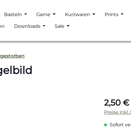
Basteln
Garne
Kurzwaren
Prints
en
Downloads
Sale
sgestorben
gelbild
Regulärer P
2,50 €
Preise inkl
Sofort ver