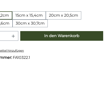
wählen
0,2cm
15cm x 15,4cm
20cm x 20,5cm
5,6cm
30cm x 30,7cm
 Anzahl: Gib den gewünschten Wert e
In den Warenkorb
ttel hinzufügen
ummer:
FA10322.1