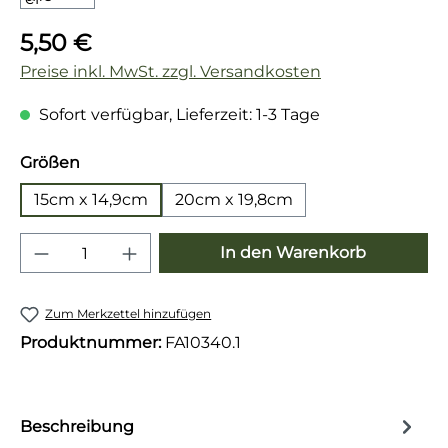
Regulärer Preis:
5,50 €
Preise inkl. MwSt. zzgl. Versandkosten
Sofort verfügbar, Lieferzeit: 1-3 Tage
auswählen
Größen
15cm x 14,9cm
20cm x 19,8cm
Produkt Anzahl: Gib den gewünschten 
In den Warenkorb
Zum Merkzettel hinzufügen
Produktnummer:
FA10340.1
Beschreibung