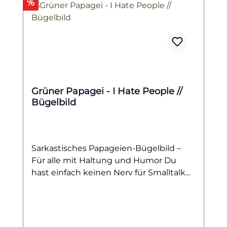
Rabatt
%
Grüner Papagei - I Hate People //
Bügelbild
Sarkastisches Papageien-Bügelbild –
Für alle mit Haltung und Humor Du
hast einfach keinen Nerv für Smalltalk
oder überfüllte Räume? Dann passt
dieses grummelige Papageien-
Bügelbild perfekt zu deinem Stil! Der
grün gefiederte Miesepeter sitzt auf