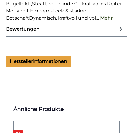
Bügelbild „Steal the Thunder“ – kraftvolles Reiter-
Motiv mit Emblem-Look & starker
BotschaftDynamisch, kraftvoll und vol…
Mehr
Bewertungen
Herstellerinformationen
Produktgalerie überspringen
Ähnliche Produkte