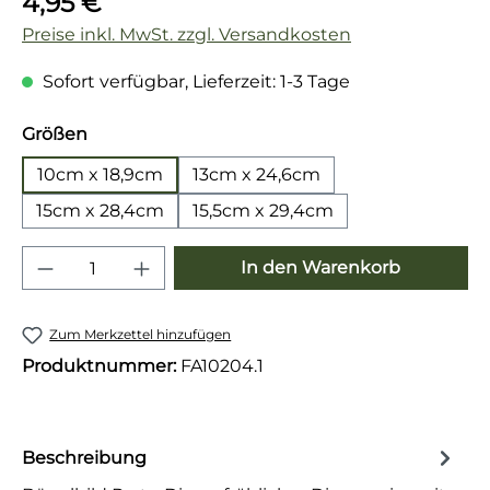
4,95 €
Preise inkl. MwSt. zzgl. Versandkosten
Sofort verfügbar, Lieferzeit: 1-3 Tage
auswählen
Größen
10cm x 18,9cm
13cm x 24,6cm
15cm x 28,4cm
15,5cm x 29,4cm
Produkt Anzahl: Gib den gewünschten 
In den Warenkorb
Zum Merkzettel hinzufügen
Produktnummer:
FA10204.1
Beschreibung