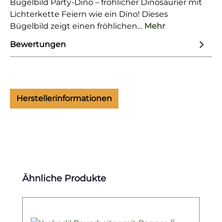
Bügelbild Party-Dino – fröhlicher Dinosaurier mit
Lichterkette Feiern wie ein Dino! Dieses
Bügelbild zeigt einen fröhlichen…
Mehr
Bewertungen
Herstellerinformationen
Produktgalerie überspringen
Ähnliche Produkte