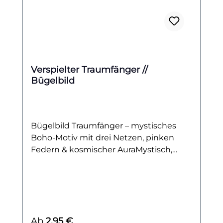
Verspielter Traumfänger //
Bügelbild
Bügelbild Traumfänger – mystisches
Boho-Motiv mit drei Netzen, pinken
Federn & kosmischer AuraMystisch,
kunstvoll und voller Symbolkraft. Dieses
Bügelbild zeigt einen aufwendig
gestalteten Traumfänger mit drei
runden Netzen – einem großen Kreis
oben und zwei kleineren darunter. Von
Regulärer Preis:
Ab
2,95 €
ihm hängen lange, pinkfarbene Federn