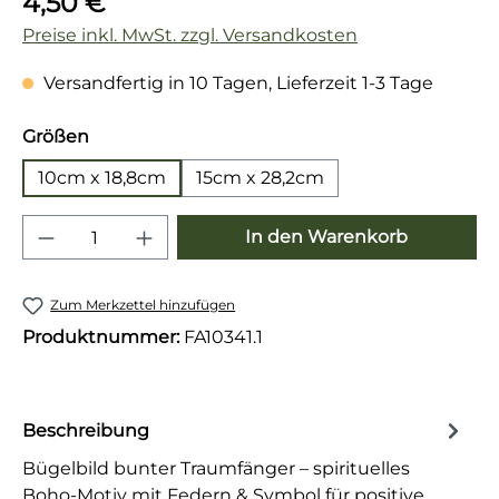
4,50 €
Preise inkl. MwSt. zzgl. Versandkosten
Versandfertig in 10 Tagen, Lieferzeit 1-3 Tage
auswählen
Größen
10cm x 18,8cm
15cm x 28,2cm
Produkt Anzahl: Gib den gewünschten 
In den Warenkorb
Zum Merkzettel hinzufügen
Produktnummer:
FA10341.1
Beschreibung
Bügelbild bunter Traumfänger – spirituelles
Boho-Motiv mit Federn & Symbol für positive