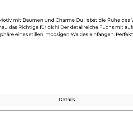
Motiv mit Bäumen und Charme Du liebst die Ruhe des W
u das Richtige für dich! Der detailreiche Fuchs mit a
e eines stillen, moosigen Waldes einfangen. Perfekt für
pielend leicht auf Kleidung, Taschen oder Kissen aufbüg
ent oder Statement für deine Naturverbundenheit – diese
aber helleren Stoffen zur Geltung.Mach aus deinem Klei
nd ein bisschen Waldzauber in sich trägt. Für alle kle
s Bügelbild ein echtes Highlight!Du willst noch mehr Büg
sere Wald-Kollektion – und finde dein nächstes Lieblin
Details