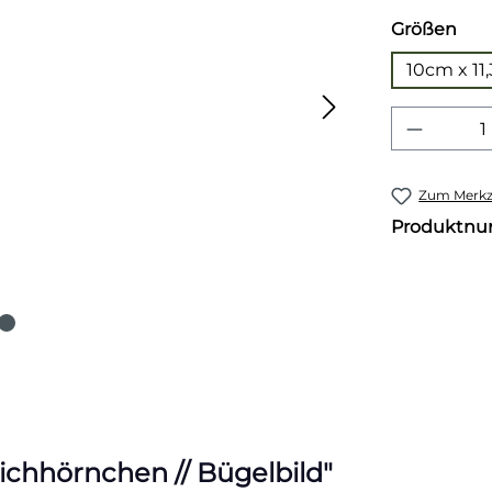
aus
Größen
10cm x 11
Produkt
Zum Merkze
Produktn
ichhörnchen // Bügelbild"