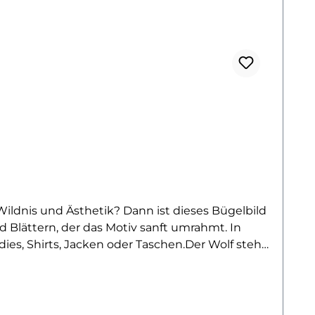
ildnis und Ästhetik? Dann ist dieses Bügelbild
 Blättern, der das Motiv sanft umrahmt. In
ies, Shirts, Jacken oder Taschen.Der Wolf steht
enten kunstvoll vereint werden. Die Kombination
 ein Statement verwandelt. Egal ob du den Look
ochwertige Folie lässt sich unkompliziert
ber oder alle, die ihren Stil mit einem Hauch