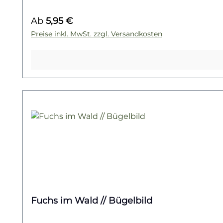
von Wildnis, Heulen und floraler Eleganz bereic
Regulärer Preis:
Ab
5,95 €
Wölfen und anderen Raubtieren des Waldes entde
Preise inkl. MwSt. zzgl. Versandkosten
Fuchs im Wald // Bügelbild