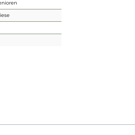
enioren
iese