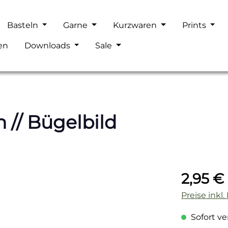
Basteln
Garne
Kurzwaren
Prints
en
Downloads
Sale
 // Bügelbild
Regulärer P
2,95 €
Preise inkl
Sofort ver