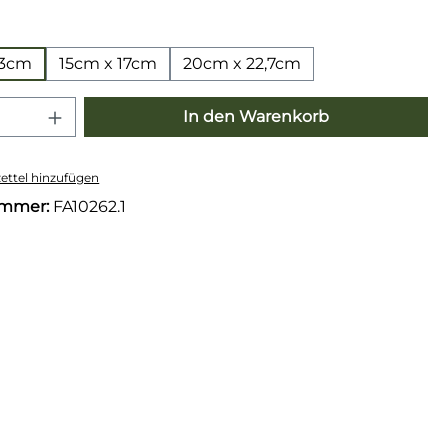
wählen
,3cm
15cm x 17cm
20cm x 22,7cm
 Anzahl: Gib den gewünschten Wert e
In den Warenkorb
ttel hinzufügen
ummer:
FA10262.1