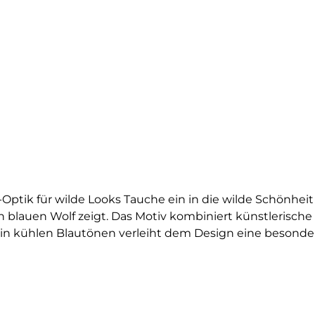
-Optik für wilde Looks Tauche ein in die wilde Schönheit
blauen Wolf zeigt. Das Motiv kombiniert künstlerische L
ung in kühlen Blautönen verleiht dem Design eine besond
Symbolik des Wolfs interessierst oder einfach einen Si
steht für Freiheit, Instinkt, Stärke und Gemeinschaft. Ge
ik wunderbar zur Geltung und verleiht deinem Outfit ein
h aufbügeln und fertig ist dein neues Lieblingsteil. Das 