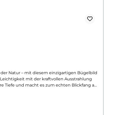
 der Natur – mit diesem einzigartigen Bügelbild
eichtigkeit mit der kraftvollen Ausstrahlung
ere Tiefe und macht es zum echten Blickfang auf
nn für außergewöhnliche Naturmotive hast –
nau das strahlt auch dieses Motiv aus. Besonders
e individuelle, kreative Note.Ideal für
Motiv hält zuverlässig und bleibt auch nach