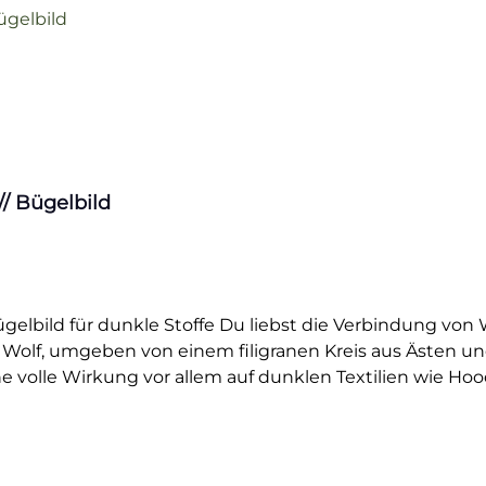
// Bügelbild
elbild für dunkle Stoffe Du liebst die Verbindung von W
 Wolf, umgeben von einem filigranen Kreis aus Ästen und
e volle Wirkung vor allem auf dunklen Textilien wie Hood
 – Eigenschaften, die in diesem Motiv mit floralen Elem
rgibt einen spannenden Kontrast, der deine Kleidung in
estalten willst – dieses Bügelbild macht’s möglich.Die h
elen Waschgängen. Ideal für kreative Köpfe, Naturliebha