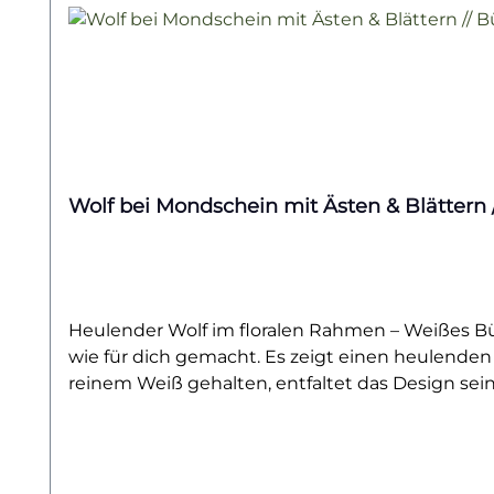
Wolf bei Mondschein mit Ästen & Blättern 
Heulender Wolf im floralen Rahmen – Weißes Büg
wie für dich gemacht. Es zeigt einen heulenden
reinem Weiß gehalten, entfaltet das Design sein
für Freiheit, Stärke und den Ruf nach der Natur
aus wilder Symbolik und floraler Leichtigkeit e
mystisch, naturverbunden oder einfach stilvoll g
aufbügeln und bleibt lange schön – auch nach vi