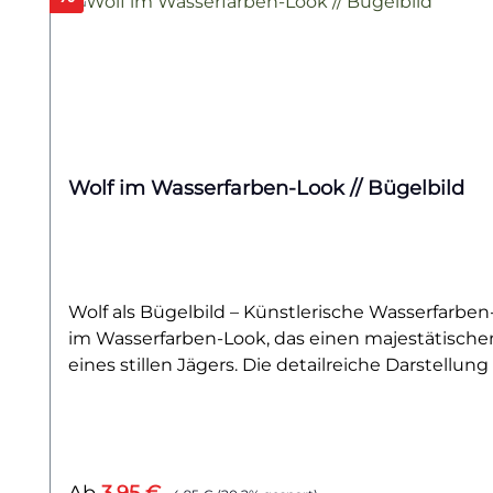
Wolf im Wasserfarben-Look // Bügelbild
Wolf als Bügelbild – Künstlerische Wasserfarben
im Wasserfarben-Look, das einen majestätischen 
eines stillen Jägers. Die detailreiche Darstell
deiner Kleidung oder Tasche.Ob du dich für die 
dieses Bügelbild passt perfekt zu dir. Der Wolf 
auf dunklen Stoffen kommt die Wasserfarben-Opt
Hoodies, Shirts, Stoffbeutel oder Jacken – einfac
Verkaufspreis:
Regulärer Preis: