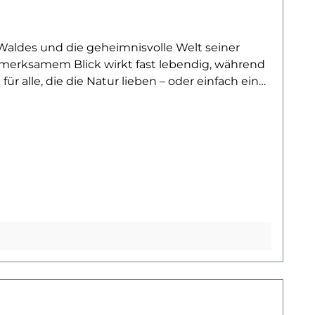
aldes und die geheimnisvolle Welt seiner
ufmerksamem Blick wirkt fast lebendig, während
 alle, die die Natur lieben – oder einfach ein
eln und bringt sofort einen Hauch von
r kleine Fuchs macht überall eine gute Figur.
dungsstück ein liebevoll gestaltetes Unikat –
inen und großen Naturfreunde, Tierliebhaber und
elbilder mit Wölfen und anderen Raubtieren des
gsmotiv!