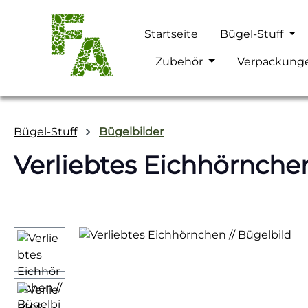
m Hauptinhalt springen
Zur Suche springen
Zur Hauptnavigation springen
Startseite
Bügel-Stuff
Zubehör
Verpackung
Bügel-Stuff
Bügelbilder
Verliebtes Eichhörnchen
Bildergalerie überspringen