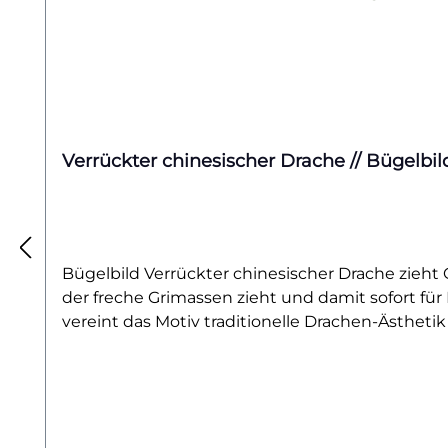
Verrückter chinesischer Drache // Bügelbil
Bügelbild Verrückter chinesischer Drache zieht 
der freche Grimassen zieht und damit sofort f
vereint das Motiv traditionelle Drachen-Ästheti
Akzent auf Shirts, als auffälliges Detail auf Hoo
Projekt. Er eignet sich perfekt für alle, die Dra
Fantasy-Fans ist das Design ein Highlight.Das B
oder Kissenbezüge. Es lässt sich kinderleicht au
ganz besonderen Einzelstück. Für alle, die Drac