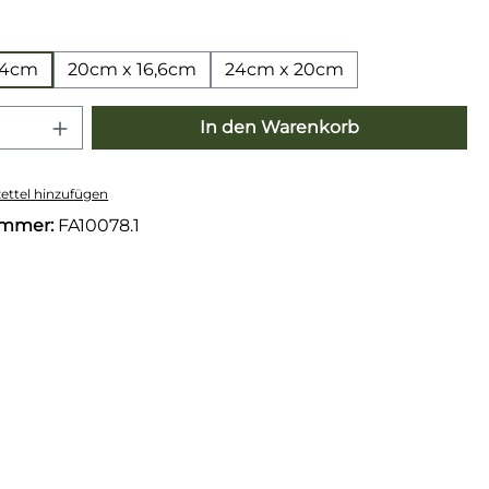
wählen
2,4cm
20cm x 16,6cm
24cm x 20cm
 Anzahl: Gib den gewünschten Wert e
In den Warenkorb
ttel hinzufügen
ummer:
FA10078.1