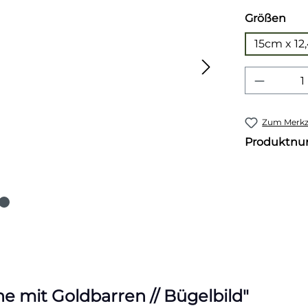
aus
Größen
15cm x 1
Produkt
Zum Merkze
Produktn
 mit Goldbarren // Bügelbild"