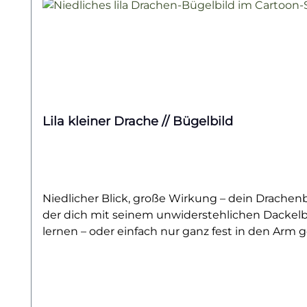
Lila kleiner Drache // Bügelbild
Niedlicher Blick, große Wirkung – dein Drachen
der dich mit seinem unwiderstehlichen Dackelblick
lernen – oder einfach nur ganz fest in den Ar
Hauch von Magie, Niedlichkeit und Fantasie in dei
Motiv passt wunderbar zu kleinen und großen Tr
dahinschmelzen. Ob du selbst ein Fan von Drac
süßen Hingucker.Das hochwertige Bügelbild lässt