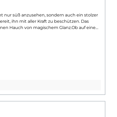
ht nur süß anzusehen, sondern auch ein stolzer
eit, ihn mit aller Kraft zu beschützen. Das
g einen Hauch von magischem Glanz.Ob auf einem
thologie, Fantasiewesen und verspielte Designs
einen echten Hingucker in Schule, Alltag oder
tz und ein Lächeln in deinen Kleiderschrank. Der
eben, um das Wertvollste zu bewahren.Du willst
en Blick auf unsere Fantasy-Kollektion – und