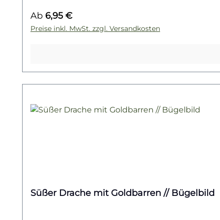
Warum auf den nächsten Flug warten, wenn du d
Regulärer Preis:
Ab
6,95 €
mit deinem neuen Lieblingsmotiv abheben!Du 
wirf einen Blick auf unsere Fantasy-Kollektion –
Preise inkl. MwSt. zzgl. Versandkosten
Süßer Drache mit Goldbarren // Bügelbild