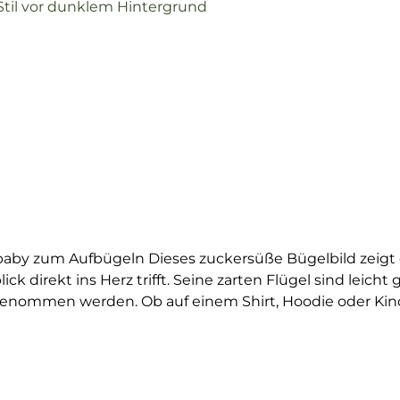
baby zum Aufbügeln Dieses zuckersüße Bügelbild zeigt e
 direkt ins Herz trifft. Seine zarten Flügel sind leicht 
m genommen werden. Ob auf einem Shirt, Hoodie oder Ki
nen Alltag.Perfekt für alle, die Fabelwesen, verspielte M
äumer*innen, Fantasy-Fans und natürlich zu allen, die
hen, magischen Tieren oder knuffigen Kreaturen bist –
 sich leicht aufbringen und bleibt auch nach vielen Wa