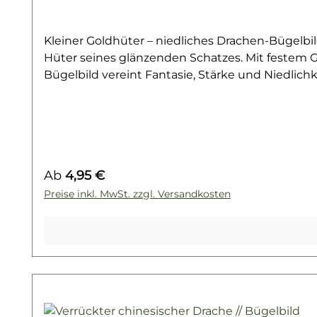
Kleiner Goldhüter – niedliches Drachen-Bügelbil
Hüter seines glänzenden Schatzes. Mit festem Gri
Bügelbild vereint Fantasie, Stärke und Niedli
Kinder-Shirt, einem Hoodie oder einem Turnbeute
lieben. Sein goldener Look wirkt besonders gut 
Freizeit. Ideal für kleine Abenteurer*innen und
Golddrache symbolisiert Reichtum, Stärke, Wachs
noch mehr niedliche Bügelbilder mit Drachen u
Regulärer Preis:
Ab
4,95 €
finde dein nächstes Lieblingsmotiv!
Preise inkl. MwSt. zzgl. Versandkosten