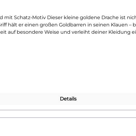
d mit Schatz-Motiv Dieser kleine goldene Drache ist nic
ff hält er einen großen Goldbarren in seinen Klauen – ber
chkeit auf besondere Weise und verleiht deiner Kleidun
l – dieser kleine Drache passt perfekt zu allen, die My
auf dunklen oder farbintensiven Textilien und sorgt für 
 große Drachenfans – dieses Bügelbild bringt Magie, Schu
amkeit und eine treue Seele, die bereit ist, alles zu g
nd anderen mystischen Wesen entdecken? Dann wirf ein
Details