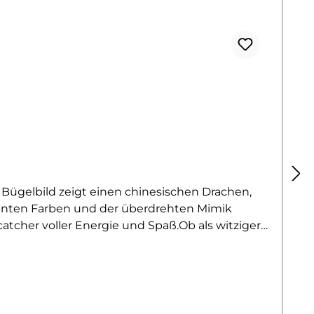
s Bügelbild zeigt einen chinesischen Drachen,
 bunten Farben und der überdrehten Mimik
atcher voller Energie und Spaß.Ob als witziger
he bringt garantiert gute Laune in jedes DIY-
und Verspieltheit setzen. Auch als Geschenk für
toffe wie Shirts, Sweater, Hoodies, Stofftaschen
nd formstabil und macht jedes Textil zu einem
illst noch mehr Bügelbilder aus der asiatischen