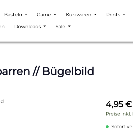
Basteln
Garne
Kurzwaren
Prints
en
Downloads
Sale
arren // Bügelbild
Regulärer P
4,95 €
Preise inkl
Sofort ver