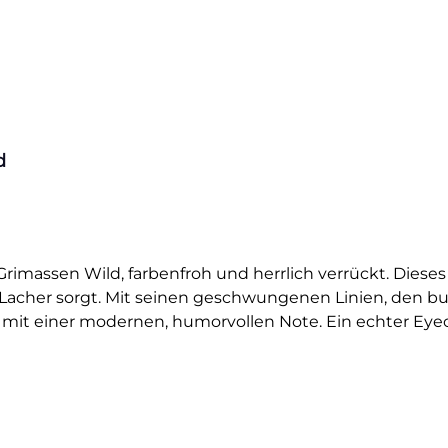
d
Grimassen Wild, farbenfroh und herrlich verrückt. Diese
ür Lacher sorgt. Mit seinen geschwungenen Linien, den
k mit einer modernen, humorvollen Note. Ein echter Eyec
dies oder als originelles Design auf Taschen – dieser Drac
chen lieben, aber statt düsterer Motive lieber auf Humor 
ügelbild ist hochwertig gedruckt und ideal für Baumwolls
fbügeln, bleibt bei richtiger Pflege lange farbintensiv u
hen einmal von ihrer verrückten Seite zeigen wollen.Du w