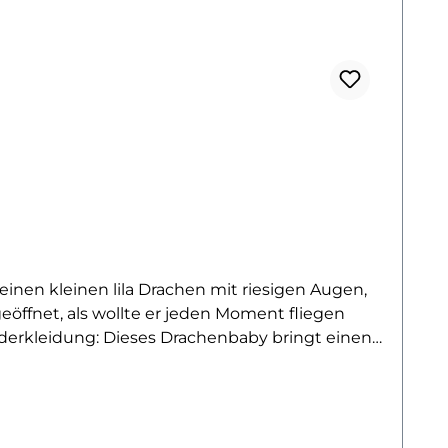
inen kleinen lila Drachen mit riesigen Augen,
geöffnet, als wollte er jeden Moment fliegen
nderkleidung: Dieses Drachenbaby bringt einen
otive und einen liebevollen Stil lieben. Das
 schon beim Anblick von großen Kulleraugen
 dieses Design macht jedes Kleidungsstück zum
schgängen farbintensiv und detailreich. Also: