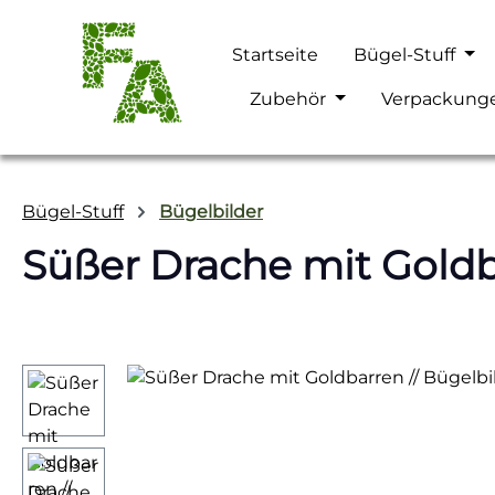
m Hauptinhalt springen
Zur Suche springen
Zur Hauptnavigation springen
Startseite
Bügel-Stuff
Zubehör
Verpackung
Bügel-Stuff
Bügelbilder
Süßer Drache mit Goldb
Bildergalerie überspringen