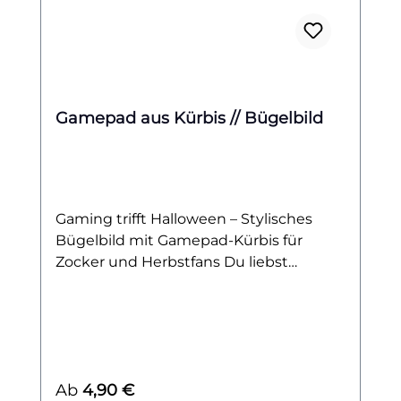
Gamepad aus Kürbis // Bügelbild
Gaming trifft Halloween – Stylisches
Bügelbild mit Gamepad-Kürbis für
Zocker und Herbstfans Du liebst
Zocken, bist ein echter Gaming-Fan und
kannst den Herbst kaum erwarten?
Dann ist dieses Bügelbild genau das
Richtige für dich! Das Motiv zeigt einen
originellen Kürbis in der Form eines
Regulärer Preis:
Ab
4,90 €
klassischen Gamepads – perfekt für alle,