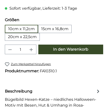
Sofort verfügbar, Lieferzeit: 1-3 Tage
auswählen
Größen
10cm x 11,2cm
15cm x 16,8cm
20cm x 22,5cm
Produkt Anzahl: Gib den gewünschten 
In den Warenkorb
Zum Merkzettel hinzufügen
Produktnummer:
FA10310.1
Beschreibung
Bügelbild Hexen-Katze – niedliches Halloween-
Motiv mit Besen, Hut & Umhang in Rosa-