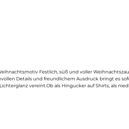
 Weihnachtsmotiv Festlich, süß und voller Weihnachtszaub
vollen Details und freundlichem Ausdruck bringt es sofo
chterglanz vereint.Ob als Hingucker auf Shirts, als nied
rkette ist perfekt für Weihnachtsoutfits und DIY-Geschen
dventszeit aufpeppen möchten.Das Bügelbild ist hochwerti
schen oder Kissenbezüge aufbringen und bleibt bei richti
it ein Stück Weihnachtsfreude verleiht.Du willst noch m
nter-Kollektion – und finde dein nächstes Lieblingsmoti