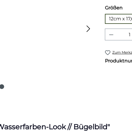
aus
Größen
12cm x 17
Produkt
Zum Merkze
Produktn
asserfarben-Look // Bügelbild"