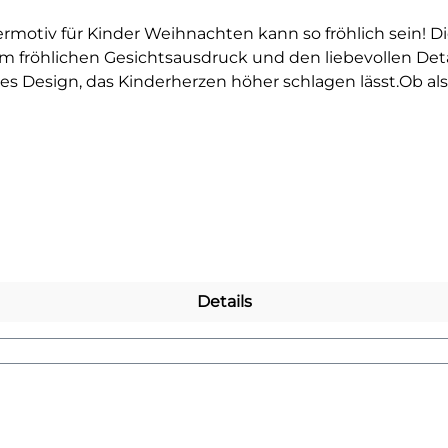
ermotiv für Kinder Weihnachten kann so fröhlich sein! D
em fröhlichen Gesichtsausdruck und den liebevollen Deta
s Design, das Kinderherzen höher schlagen lässt.Ob als H
 das perfekte Duo für für kleine Winterfans. Das Motiv
t für die Adventszeit suchen. Auch als Geschenk eine tolle
 Hoodies, Stofftaschen oder Kissenbezüge aufzubringen un
der jedes Kinderoutfit in ein fröhliches Winter-Highlight
inen Blick auf unsere Winter-Kollektion – und finde de
Details