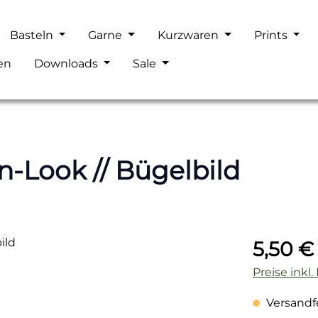
Basteln
Garne
Kurzwaren
Prints
en
Downloads
Sale
n-Look // Bügelbild
Regulärer P
5,50 €
Preise inkl
Versandfer