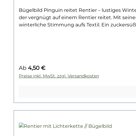
Bügelbild Pinguin reitet Rentier – lustiges Wint
der vergnügt auf einem Rentier reitet. Mit sein
winterliche Stimmung aufs Textil. Ein zuckersüße
Hoodies oder Taschen – Pinguin und Rentier sind
und ist ideal für alle, die ein originelles Outfi
einfach auf Baumwollstoffe wie Shirts, Sweater,
und formstabil. Ein langlebiger Textiltransfer, 
weihnachtlichem Feeling entdecken? Dann wirf e
Regulärer Preis:
Ab
4,50 €
Preise inkl. MwSt. zzgl. Versandkosten