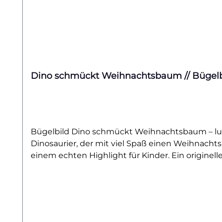
Dino schmückt Weihnachtsbaum // Bügelb
Bügelbild Dino schmückt Weihnachtsbaum – lust
Dinosaurier, der mit viel Spaß einen Weihnach
einem echten Highlight für Kinder. Ein originel
Weihnachten, sei es als festliches Shirt, gemütl
Weihnachtsoutfit und sorgt garantiert für strahl
etwas Besonderem überraschen möchten.Das Bügel
Hoodies, Stofftaschen oder Kissenbezüge aufbrin
einem festlichen Unikat für Kinder, die Dinos l