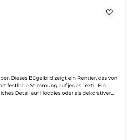
er. Dieses Bügelbild zeigt ein Rentier, das von
rt festliche Stimmung auf jedes Textil. Ein
liches Detail auf Hoodies oder als dekorativer
ke. Ideal für Kinderkleidung, festliche
g gedruckt, lässt sich ganz einfach auf
ger Pflege lange farbintensiv und formstabil.
ehr Bügelbilder mit weihnachtlichem Feeling
v!