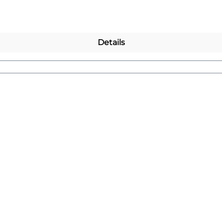
ingsmotiv!
Details