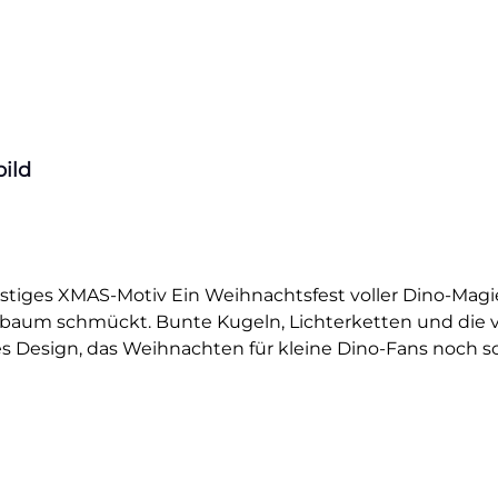
ild
iges XMAS-Motiv Ein Weihnachtsfest voller Dino-Magie. 
tsbaum schmückt. Bunte Kugeln, Lichterketten und die 
les Design, das Weihnachten für kleine Dino-Fans noch 
icher Hoodie oder süße Stofftasche für Geschenke. Dieses
ende Kinderaugen. Ideal auch als DIY-Idee für Eltern, Gro
bild ist hochwertig gedruckt, lässt sich ganz einfach 
gen und bleibt bei richtiger Pflege lange farbintensiv 
ieben.Du willst noch mehr Bügelbilder mit Dinosauriern 