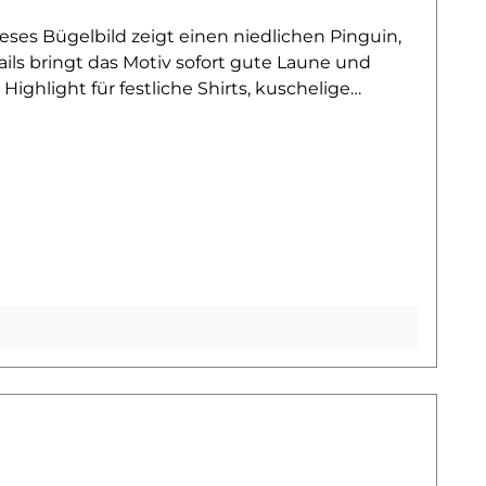
ieses Bügelbild zeigt einen niedlichen Pinguin,
ils bringt das Motiv sofort gute Laune und
ighlight für festliche Shirts, kuschelige
 vereint Tierliebe, Spaß und Weihnachtszauber
 Idee!Das Bügelbild ist hochwertig gedruckt,
d bleibt bei richtiger Pflege lange farbintensiv
 verwandelt.Du willst noch mehr Bügelbilder mit
in nächstes Lieblingsmotiv!