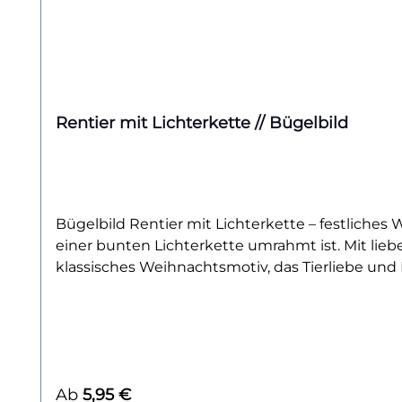
Rentier mit Lichterkette // Bügelbild
Bügelbild Rentier mit Lichterkette – festliches
einer bunten Lichterkette umrahmt ist. Mit liebe
klassisches Weihnachtsmotiv, das Tierliebe und Li
Akzent auf Stofftaschen – das Rentier mit Lichte
Accessoires oder alle, die ihre Outfits in der A
Baumwollstoffe wie Shirts, Sweater, Hoodies, Ta
Ein langlebiger Textiltransfer, der deinem Outf
entdecken? Dann wirf einen Blick auf unsere Wi
Regulärer Preis:
Ab
5,95 €