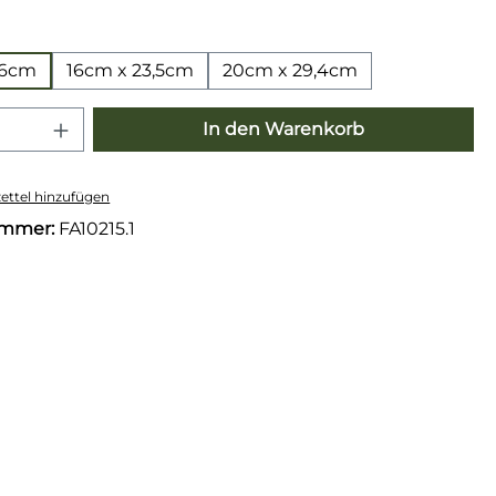
wählen
,6cm
16cm x 23,5cm
20cm x 29,4cm
 Anzahl: Gib den gewünschten Wert e
In den Warenkorb
ttel hinzufügen
ummer:
FA10215.1