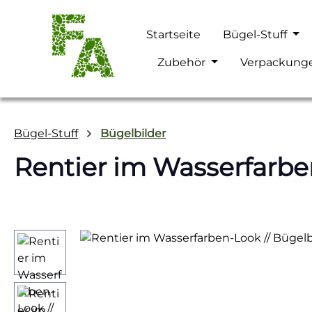
m Hauptinhalt springen
Zur Suche springen
Zur Hauptnavigation springen
Startseite
Bügel-Stuff
Zubehör
Verpackung
Bügel-Stuff
Bügelbilder
Rentier im Wasserfarbe
Bildergalerie überspringen