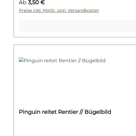
Regulärer Preis:
Ab
3,50 €
Dino-Kollektion – und finde dein nächstes Liebl
Preise inkl. MwSt. zzgl. Versandkosten
Pinguin reitet Rentier // Bügelbild