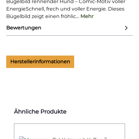
Bügelbild rennender Hund – Comic-Motiv voller
EnergieSchnell, frech und voller Energie. Dieses
Bügelbild zeigt einen fröhlic…
Mehr
Bewertungen
Herstellerinformationen
Produktgalerie überspringen
Ähnliche Produkte