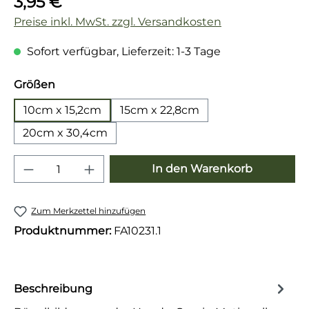
3,95 €
Preise inkl. MwSt. zzgl. Versandkosten
Sofort verfügbar, Lieferzeit: 1-3 Tage
auswählen
Größen
10cm x 15,2cm
15cm x 22,8cm
20cm x 30,4cm
Produkt Anzahl: Gib den gewünschten 
In den Warenkorb
Zum Merkzettel hinzufügen
Produktnummer:
FA10231.1
Beschreibung