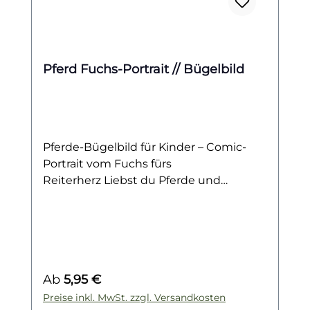
Pferd Fuchs-Portrait // Bügelbild
Pferde-Bügelbild für Kinder – Comic-
Portrait vom Fuchs fürs
Reiterherz Liebst du Pferde und
träumst vom eigenen Stall oder den
nächsten Reiterferien? Dann ist dieses
Bügelbild genau das Richtige für dich!
Das Motiv zeigt ein liebevoll
gezeichnetes Pferde-Portrait im Comic-
Regulärer Preis:
Ab
5,95 €
Stil – mit fuchsfarbenem Fell,
freundlichem Blick und dem Charme
Preise inkl. MwSt. zzgl. Versandkosten