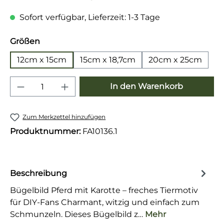
Sofort verfügbar, Lieferzeit: 1-3 Tage
auswählen
Größen
12cm x 15cm
15cm x 18,7cm
20cm x 25cm
Produkt Anzahl: Gib den gewünschten 
In den Warenkorb
Zum Merkzettel hinzufügen
Produktnummer:
FA10136.1
Beschreibung
Bügelbild Pferd mit Karotte – freches Tiermotiv
für DIY-Fans Charmant, witzig und einfach zum
Schmunzeln. Dieses Bügelbild z…
Mehr