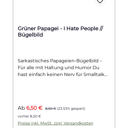
Grüner Papagei - I Hate People //
Bügelbild
Sarkastisches Papageien-Bügelbild –
Für alle mit Haltung und Humor Du
hast einfach keinen Nerv für Smalltalk
oder überfüllte Räume? Dann passt
dieses grummelige Papageien-
Bügelbild perfekt zu deinem Stil! Der
grün gefiederte Miesepeter sitzt auf
Verkaufspreis:
Regulärer Preis:
Ab
6,50 €
seinem Ast und sagt klipp und klar, was
8,50 €
(23.53% gespart)
er denkt: „I Hate People“. Mit seinem
vorher 8,50 €
schrägen Blick und der schnoddrigen
Preise inkl. MwSt. zzgl. Versandkosten