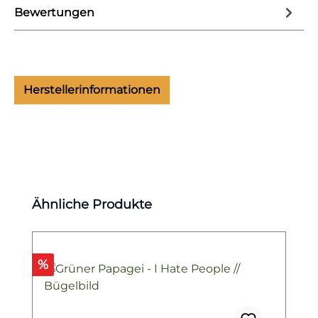
Bewertungen
Herstellerinformationen
Produktgalerie überspringen
Ähnliche Produkte
Rabatt
%