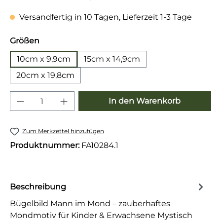
Versandfertig in 10 Tagen, Lieferzeit 1-3 Tage
auswählen
Größen
10cm x 9,9cm
15cm x 14,9cm
20cm x 19,8cm
Produkt Anzahl: Gib den gewünschten 
In den Warenkorb
Zum Merkzettel hinzufügen
Produktnummer:
FA10284.1
Beschreibung
Bügelbild Mann im Mond – zauberhaftes
Mondmotiv für Kinder & Erwachsene Mystisch