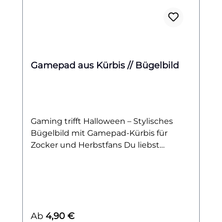
Gamepad aus Kürbis // Bügelbild
Gaming trifft Halloween – Stylisches
Bügelbild mit Gamepad-Kürbis für
Zocker und Herbstfans Du liebst
Zocken, bist ein echter Gaming-Fan und
kannst den Herbst kaum erwarten?
Dann ist dieses Bügelbild genau das
Richtige für dich! Das Motiv zeigt einen
originellen Kürbis in der Form eines
Regulärer Preis:
Ab
4,90 €
klassischen Gamepads – perfekt für alle,