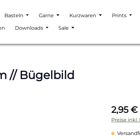
Basteln
Garne
Kurzwaren
Prints
en
Downloads
Sale
 // Bügelbild
Regulärer P
2,95 €
Preise inkl
Versandfer