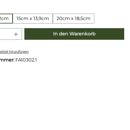
wählen
,2cm
15cm x 13,9cm
20cm x 18,5cm
 Anzahl: Gib den gewünschten Wert e
In den Warenkorb
ttel hinzufügen
ummer:
FA10302.1