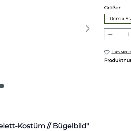
aus
Größen
10cm x 9
Produkt
Zum Merkze
Produktn
lett-Kostüm // Bügelbild"