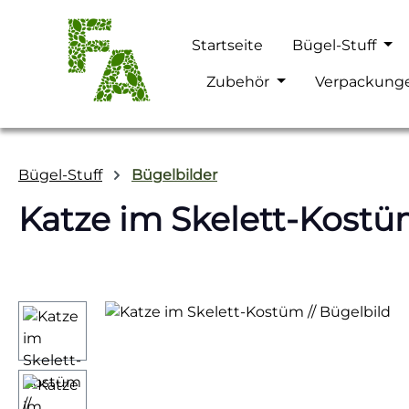
m Hauptinhalt springen
Zur Suche springen
Zur Hauptnavigation springen
Startseite
Bügel-Stuff
Zubehör
Verpackung
Bügel-Stuff
Bügelbilder
Katze im Skelett-Kostüm
Bildergalerie überspringen