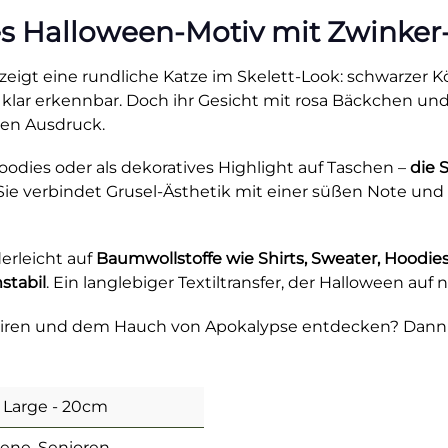
ßes Halloween-Motiv mit Zwinke
zeigt eine rundliche Katze im Skelett-Look: schwarzer
klar erkennbar. Doch ihr Gesicht mit rosa Bäckchen u
hen Ausdruck.
Hoodies oder als dekoratives Highlight auf Taschen –
die 
ie verbindet Grusel-Ästhetik mit einer süßen Note und i
nderleicht auf
Baumwollstoffe wie Shirts, Sweater, Hoodie
stabil
. Ein langlebiger Textiltransfer, der Halloween auf
mpiren und dem Hauch von Apokalypse entdecken? Dan
 Large - 20cm
sene, Senioren