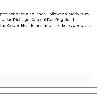
liges, sondern niedliches Halloween-Motiv zum
u das Richtige für dich! Das Bügelbild
r Kinder, Hundefans und alle, die es gerne süß
die, Beutel oder Kissen – der Corgi im Kürbis
 machen dieses Motiv zum perfekten Begleiter
rbenfrohe Textilien anwenden.Ob für dein eigenes
ickfang in die herbstliche Garderobe. Der Corgi
st noch mehr Bügelbilder mit niedlichen
inde dein nächstes Lieblingsmotiv!