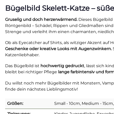
Bügelbild Skelett-Katze – sü
Gruselig und doch herzerwärmend.
Dieses Bügelbild 
Röntgenbild – Schädel, Rippen und Gliedmaßen sind 
Strenge und verleiht ihm einen charmanten, niedlic
Ob als Eyecatcher auf Shirts, als witziger Akzent auf 
Geschenke oder kreative Looks mit Augenzwinkern.
S
Katzenliebhaber.
Das Bügelbild ist
hochwertig gedruckt
, lässt sich ki
bleibt bei richtiger Pflege
lange farbintensiv und form
Du willst noch mehr Bügelbilder mit Monstern, Va
finde dein nächstes Lieblingsmotiv!
Größen:
Small - 10cm, Medium - 15cm,
Zielgruppe:
Kinder, Jugendliche, Erwach