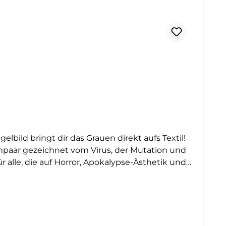
lbild bringt dir das Grauen direkt aufs Textil!
enpaar gezeichnet vom Virus, der Mutation und
 alle, die auf Horror, Apokalypse-Ästhetik und
 oder einfach als düstere Alltags-Message
t einem modernen, grafischen Stil. Die
bringt. Ideal für Horrorfans, Gamer und
n aufbringen – und so deinen ganz persönlichen
n ein absolutes Must-have.Du willst noch mehr