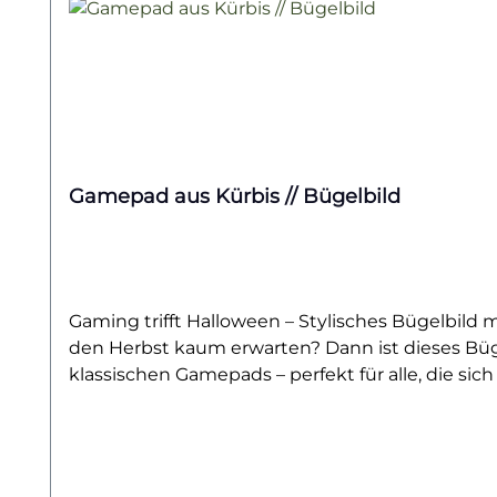
Gamepad aus Kürbis // Bügelbild
Gaming trifft Halloween – Stylisches Bügelbild
den Herbst kaum erwarten? Dann ist dieses Bügel
klassischen Gamepads – perfekt für alle, die si
Farbe kommt besonders gut auf hellen Textilien
beim nächsten Gaming-Marathon oder einfach als
dem Charme der Herbstsaison. Der fantasievolle
zum Hingucker auf jeder Game-Convention oder H