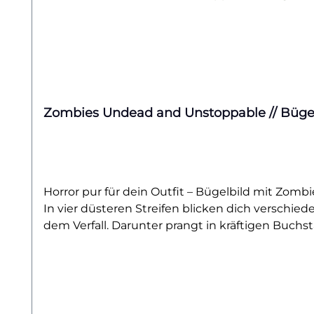
Zombies Undead and Unstoppable // Büge
Horror pur für dein Outfit – Bügelbild mit Zombie
In vier düsteren Streifen blicken dich verschi
dem Verfall. Darunter prangt in kräftigen Buchs
stylische Gänsehaut stehen.Egal, ob du dein Shi
aufpeppen willst – dieses Motiv sorgt für Aufm
Darstellung erinnert an Infizierte, mutierte We
Liebhaber düsterer Designs.Du kannst das Bügel
postapokalyptischen Look kreieren. Für Grusel-