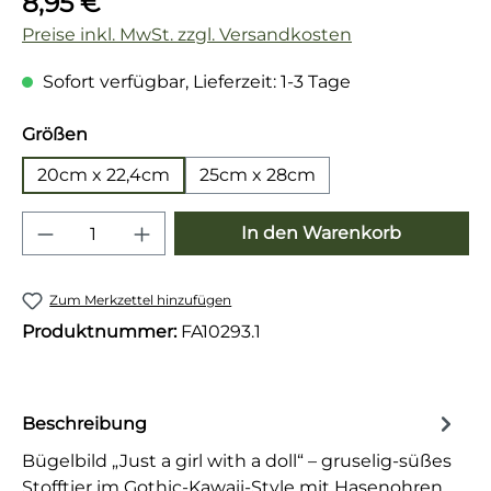
8,95 €
Preise inkl. MwSt. zzgl. Versandkosten
Sofort verfügbar, Lieferzeit: 1-3 Tage
auswählen
Größen
20cm x 22,4cm
25cm x 28cm
Produkt Anzahl: Gib den gewünschten 
In den Warenkorb
Zum Merkzettel hinzufügen
Produktnummer:
FA10293.1
Beschreibung
Bügelbild „Just a girl with a doll“ – gruselig-süßes
Stofftier im Gothic-Kawaii-Style mit Hasenohren