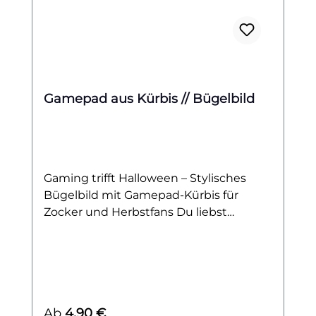
Gamepad aus Kürbis // Bügelbild
Gaming trifft Halloween – Stylisches
Bügelbild mit Gamepad-Kürbis für
Zocker und Herbstfans Du liebst
Zocken, bist ein echter Gaming-Fan und
kannst den Herbst kaum erwarten?
Dann ist dieses Bügelbild genau das
Richtige für dich! Das Motiv zeigt einen
originellen Kürbis in der Form eines
Regulärer Preis:
Ab
4,90 €
klassischen Gamepads – perfekt für alle,