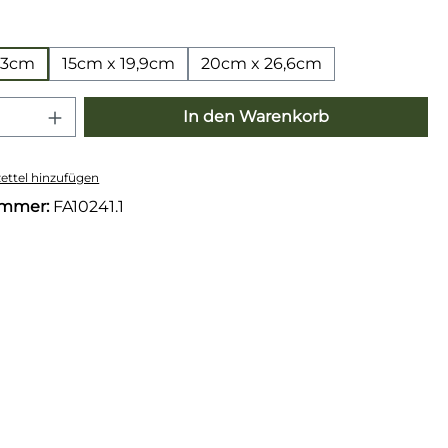
wählen
3,3cm
15cm x 19,9cm
20cm x 26,6cm
 Anzahl: Gib den gewünschten Wert e
In den Warenkorb
ttel hinzufügen
ummer:
FA10241.1