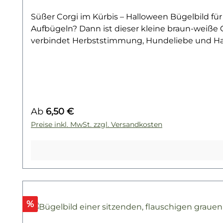
Süßer Corgi im Kürbis – Halloween Bügelbild fü
Aufbügeln? Dann ist dieser kleine braun-weiße C
verbindet Herbststimmung, Hundeliebe und Hall
statt schaurig mögen.Dieses Design bringt Farbe
sorgt überall für ein Lächeln. Die kräftigen O
durch den Oktober. Besonders toll wirkt das Moti
Halloween-Outfit oder als kreative Geschenkidee
im Kürbis sagt: Halloween muss nicht gruselig 
Regulärer Preis:
Ab
6,50 €
Haustieren und Vierbeinern entdecken? Dann wir
Preise inkl. MwSt. zzgl. Versandkosten
Rabatt
%