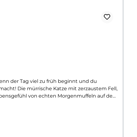
enn der Tag viel zu früh beginnt und du
macht! Die mürrische Katze mit zerzaustem Fell,
ebensgefühl von echten Morgenmuffeln auf den
 zweiten Kaffee – dieser grummelige Vierbeiner
ekt für T-Shirts, Schlafanzüge oder auch
möchten.Mit dem hochwertigen Bügelbild machst
enfreunde, Kaffeeliebhaber oder alle, die sich
eigt Haltung – auch im Halbschlaf!Du willst