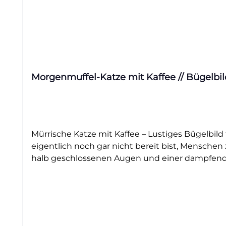
Morgenmuffel-Katze mit Kaffee // Bügelbil
Mürrische Katze mit Kaffee – Lustiges Bügelbil
eigentlich noch gar nicht bereit bist, Menschen
halb geschlossenen Augen und einer dampfende
Punkt – natürlich mit einem Augenzwinkern.Ob l
trifft genau den Nerv all jener, die vor dem Frü
gemütliche Hoodies und ist ein echter Hinguck
du deine Kleidung im Handumdrehen zu einem per
selbst morgens mit einem Lächeln nehmen. Denn: 