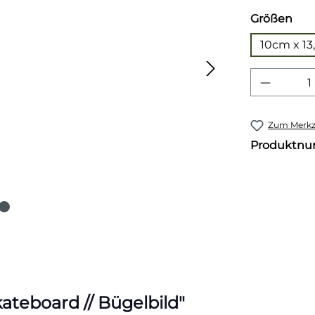
aus
Größen
10cm x 1
Produkt
Zum Merkze
Produktn
teboard // Bügelbild"