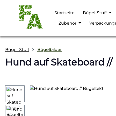
m Hauptinhalt springen
Zur Suche springen
Zur Hauptnavigation springen
Startseite
Bügel-Stuff
Zubehör
Verpackung
Bügel-Stuff
Bügelbilder
Hund auf Skateboard //
Bildergalerie überspringen