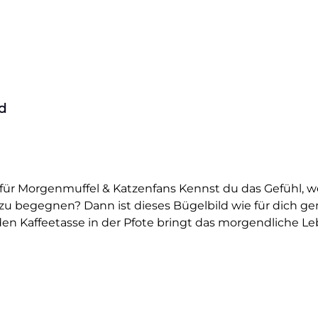
d
d für Morgenmuffel & Katzenfans Kennst du das Gefühl, w
 zu begegnen? Dann ist dieses Bügelbild wie für dich ge
n Kaffeetasse in der Pfote bringt das morgendliche L
eicht verkatert oder einfach nicht ansprechbar vor dem
hstück lieber ihre Ruhe haben. Das Motiv eignet sich perf
er für alle, die Humor und Haustier-Liebe verbinden 
sönlichen Statement. Ideal auch als Geschenk für Katz
Wer einen Fellfreund wie diesen auf der Brust trägt, z