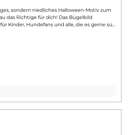
liges, sondern niedliches Halloween-Motiv zum
u das Richtige für dich! Das Bügelbild
r Kinder, Hundefans und alle, die es gerne süß
die, Beutel oder Kissen – der Corgi im Kürbis
 machen dieses Motiv zum perfekten Begleiter
rbenfrohe Textilien anwenden.Ob für dein eigenes
ickfang in die herbstliche Garderobe. Der Corgi
st noch mehr Bügelbilder mit niedlichen
inde dein nächstes Lieblingsmotiv!