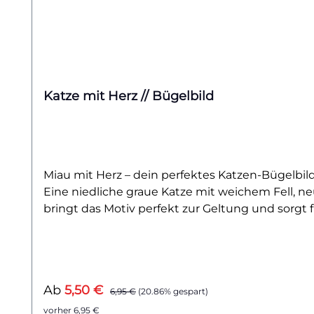
Katze mit Herz // Bügelbild
Miau mit Herz – dein perfektes Katzen-Bügelbild 
Eine niedliche graue Katze mit weichem Fell, ne
bringt das Motiv perfekt zur Geltung und sorgt 
Haustier nicht nur im Herzen, sondern auch auf 
nach einem verspielten, liebevollen Design suchs
Taschen, Jacken oder sogar Kissenhüllen. Die n
auch als Geschenk für Tierfreundinnen oder Ka
Verkaufspreis:
Regulärer Preis:
Ab
5,50 €
farbenfroh und formstabil. Dieses Bügelbild mit 
6,95 €
(20.86% gespart)
Hol dir jetzt dieses detailverliebte Highlight 
vorher 6,95 €