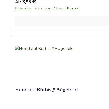
Regulärer Preis:
Ab
3,95 €
noch mehr Bügelbilder mit niedlichen Haustiere
dein nächstes Lieblingsmotiv!
Preise inkl. MwSt. zzgl. Versandkosten
Hund auf Kürbis // Bügelbild