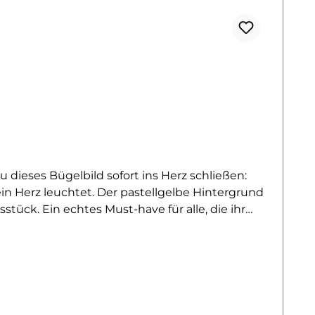
 dieses Bügelbild sofort ins Herz schließen:
in Herz leuchtet. Der pastellgelbe Hintergrund
tück. Ein echtes Must-have für alle, die ihr
selbst eine Samtpfote zuhause hast oder einfach
druck. Es eignet sich ideal für T-Shirts,
mante Stil machen es zum perfekten Hingucker –
 Motiv bleibt auch nach vielen Waschgängen
 kleine Liebeserklärung an das Leben mit Tieren.
in deine Garderobe!Du willst noch mehr niedliche