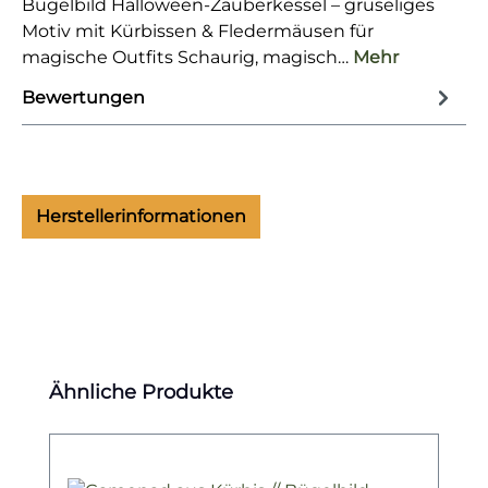
Bügelbild Halloween-Zauberkessel – gruseliges
Motiv mit Kürbissen & Fledermäusen für
magische Outfits Schaurig, magisch…
Mehr
Bewertungen
Herstellerinformationen
Produktgalerie überspringen
Ähnliche Produkte