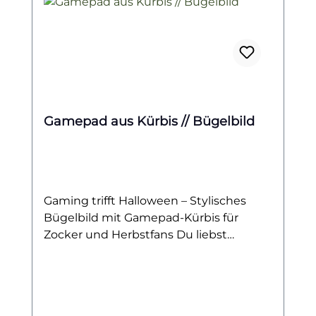
Gamepad aus Kürbis // Bügelbild
Gaming trifft Halloween – Stylisches
Bügelbild mit Gamepad-Kürbis für
Zocker und Herbstfans Du liebst
Zocken, bist ein echter Gaming-Fan und
kannst den Herbst kaum erwarten?
Dann ist dieses Bügelbild genau das
Richtige für dich! Das Motiv zeigt einen