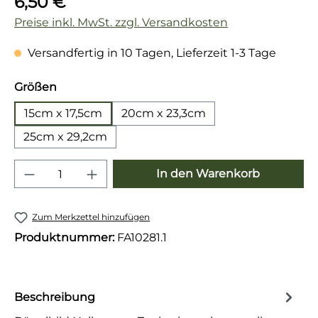
6,50 €
Preise inkl. MwSt. zzgl. Versandkosten
Versandfertig in 10 Tagen, Lieferzeit 1-3 Tage
auswählen
Größen
15cm x 17,5cm
20cm x 23,3cm
25cm x 29,2cm
Produkt Anzahl: Gib den gewünschten 
In den Warenkorb
Zum Merkzettel hinzufügen
Produktnummer:
FA10281.1
Beschreibung