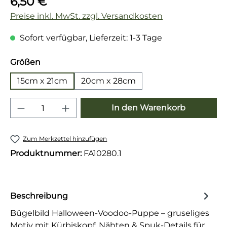
6,50 €
Preise inkl. MwSt. zzgl. Versandkosten
Sofort verfügbar, Lieferzeit: 1-3 Tage
auswählen
Größen
15cm x 21cm
20cm x 28cm
Produkt Anzahl: Gib den gewünschten 
In den Warenkorb
Zum Merkzettel hinzufügen
Produktnummer:
FA10280.1
Beschreibung
Bügelbild Halloween-Voodoo-Puppe – gruseliges
Motiv mit Kürbiskopf, Nähten & Spuk-Details für