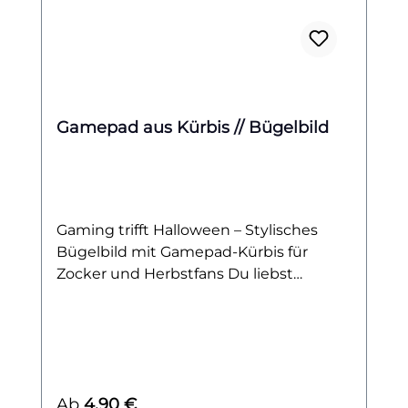
Gamepad aus Kürbis // Bügelbild
Gaming trifft Halloween – Stylisches
Bügelbild mit Gamepad-Kürbis für
Zocker und Herbstfans Du liebst
Zocken, bist ein echter Gaming-Fan und
kannst den Herbst kaum erwarten?
Dann ist dieses Bügelbild genau das
Richtige für dich! Das Motiv zeigt einen
originellen Kürbis in der Form eines
Regulärer Preis:
Ab
4,90 €
klassischen Gamepads – perfekt für alle,