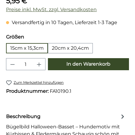
5,95 €
Preise inkl. MwSt. zzgl. Versandkosten
Versandfertig in 10 Tagen, Lieferzeit 1-3 Tage
auswählen
Größen
15cm x 15,3cm
20cm x 20,4cm
Produkt Anzahl: Gib den gewünschten 
In den Warenkorb
Zum Merkzettel hinzufügen
Produktnummer:
FA10190.1
Beschreibung
Bügelbild Halloween-Basset – Hundemotiv mit
Kürbissen & Fledermäusen Schaurig schön mit