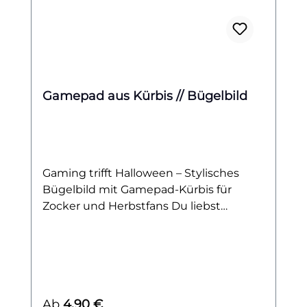
Gamepad aus Kürbis // Bügelbild
Gaming trifft Halloween – Stylisches
Bügelbild mit Gamepad-Kürbis für
Zocker und Herbstfans Du liebst
Zocken, bist ein echter Gaming-Fan und
kannst den Herbst kaum erwarten?
Dann ist dieses Bügelbild genau das
Richtige für dich! Das Motiv zeigt einen
originellen Kürbis in der Form eines
Regulärer Preis:
Ab
4,90 €
klassischen Gamepads – perfekt für alle,