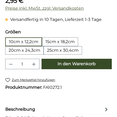
2,95 €
Preise inkl. MwSt. zzgl. Versandkosten
Versandfertig in 10 Tagen, Lieferzeit 1-3 Tage
auswählen
Größen
10cm x 12,2cm
15cm x 18,2cm
20cm x 24,3cm
25cm x 30,4cm
Produkt Anzahl: Gib den gewünschten 
In den Warenkorb
Zum Merkzettel hinzufügen
Produktnummer:
FA10272.1
Beschreibung