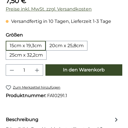
7,50 €
Preise inkl. MwSt. zzgl. Versandkosten
Versandfertig in 10 Tagen, Lieferzeit 1-3 Tage
auswählen
Größen
15cm x 19,3cm
20cm x 25,8cm
25cm x 32,2cm
Produkt Anzahl: Gib den gewünschten 
In den Warenkorb
Zum Merkzettel hinzufügen
Produktnummer:
FA10291.1
Beschreibung