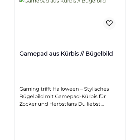
Gamepad aus Kürbis // Bügelbild
Gaming trifft Halloween – Stylisches
Bügelbild mit Gamepad-Kürbis für
Zocker und Herbstfans Du liebst
Zocken, bist ein echter Gaming-Fan und
kannst den Herbst kaum erwarten?
Dann ist dieses Bügelbild genau das
Richtige für dich! Das Motiv zeigt einen