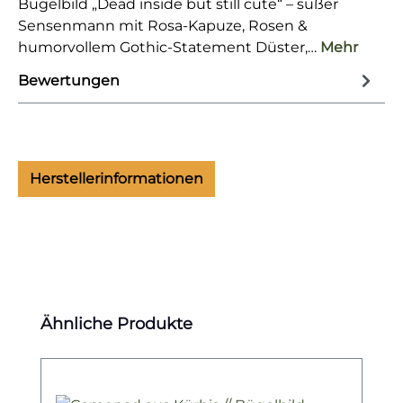
Bügelbild „Dead inside but still cute“ – süßer
Sensenmann mit Rosa-Kapuze, Rosen &
humorvollem Gothic-Statement Düster,…
Mehr
Bewertungen
Herstellerinformationen
Produktgalerie überspringen
Ähnliche Produkte